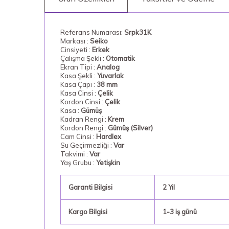
Referans Numarası:
Srpk31K
Markası :
Seiko
Cinsiyeti :
Erkek
Çalışma Şekli :
Otomatik
Ekran Tipi :
Analog
Kasa Şekli :
Yuvarlak
Kasa Çapı :
38 mm
Kasa Cinsi :
Çelik
Kordon Cinsi :
Çelik
Kasa :
Gümüş
Kadran Rengi :
Krem
Kordon Rengi :
Gümüş (Silver)
Cam Cinsi :
Hardlex
Su Geçirmezliği :
Var
Takvimi :
Var
Yaş Grubu :
Yetişkin
Garanti Bilgisi
2 Yıl
Kargo Bilgisi
1-3 iş günü