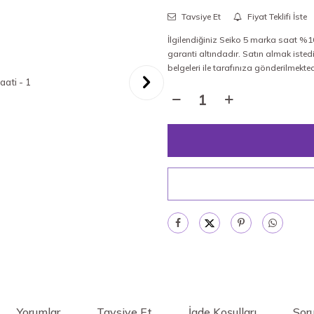
Tavsiye Et
Fiyat Teklifi İste
İlgilendiğiniz Seiko 5 marka saat %100
garanti altındadır. Satın almak isted
belgeleri ile tarafınıza gönderilmekted
Yorumlar
Tavsiye Et
İade Koşulları
Soru