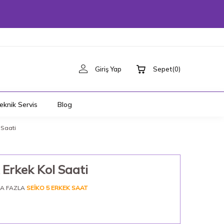
Giriş Yap
Sepet
(
0
)
eknik Servis
Blog
 Saati
Erkek Kol Saati
A FAZLA
SEIKO 5 ERKEK SAAT