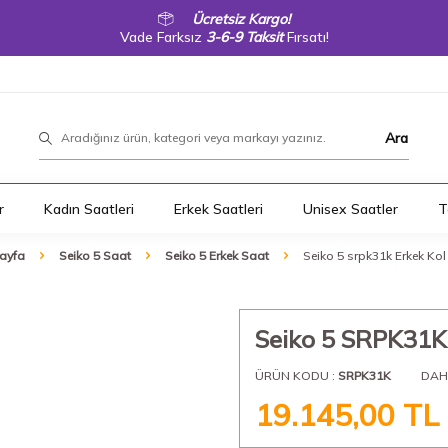
Ücretsiz Kargo!
Vade Farksız
3-6-9 Taksit
Fırsatı!
Ara
r
Kadın Saatleri
Erkek Saatleri
Unisex Saatler
T
ayfa
Seiko 5 Saat
Seiko 5 Erkek Saat
Seiko 5 srpk31k Erkek Kol
Seiko 5 SRPK31K 
ÜRÜN KODU :
SRPK31K
DAH
19.145,00
TL