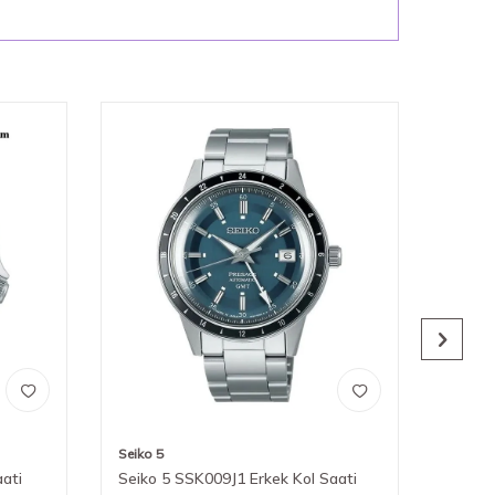
Seiko 5
Seiko 5
ati
Seiko 5 SSK009J1 Erkek Kol Saati
Seiko