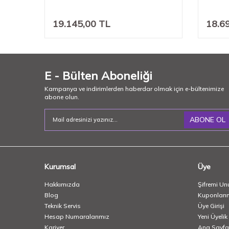
19.145,00
TL
18.6
E - Bülten Aboneliği
Kampanya ve indirimlerden haberdar olmak için e-bültenimize
abone olun.
ABONE OL
Kurumsal
Üye
Hakkımızda
Şifremi Un
Blog
Kuponları
Teknik Servis
Üye Girişi
Hesap Numaralarımız
Yeni Üyelik
Kariyer
Ana Sayfa