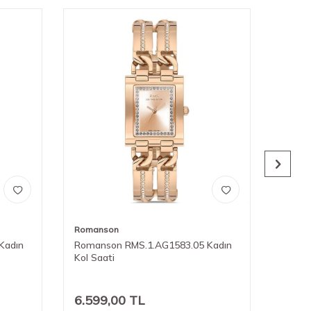
Romanson
Roman
Kadın
Romanson RMS.1.AG1583.05 Kadın
Roman
Kol Saati
Kol Sa
6.599,00
TL
7.74