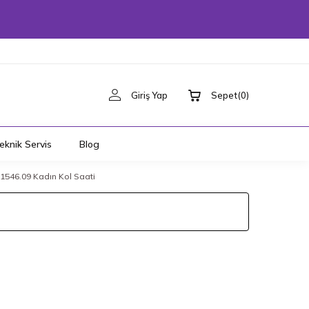
Giriş Yap
Sepet
(
0
)
eknik Servis
Blog
546.09 Kadın Kol Saati