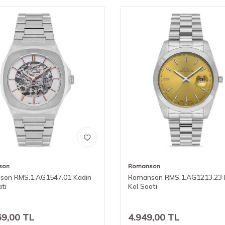
son
Romanson
son RMS.1.AG1547.01 Kadın
Romanson RMS.1.AG1213.23 
ati
Kol Saati
69,00
TL
4.949,00
TL