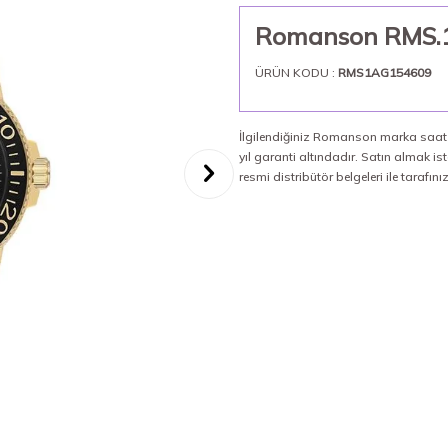
Romanson RMS.1.
ÜRÜN KODU :
RMS1AG154609
İlgilendiğiniz Romanson marka saat %
yıl garanti altındadır. Satın almak
resmi distribütör belgeleri ile tarafın