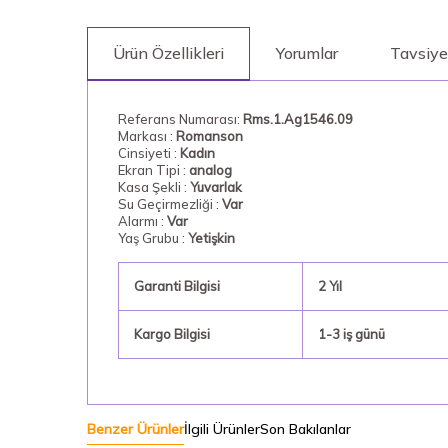
Ürün Özellikleri
Yorumlar
Tavsiye
Referans Numarası:
Rms.1.Ag1546.09
Markası :
Romanson
Cinsiyeti :
Kadın
Ekran Tipi :
analog
Kasa Şekli :
Yuvarlak
Su Geçirmezliği :
Var
Alarmı :
Var
Yaş Grubu :
Yetişkin
Garanti Bilgisi
2 Yıl
Kargo Bilgisi
1-3 iş günü
Benzer Ürünler
İlgili Ürünler
Son Bakılanlar