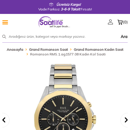
Ücretsiz Kargo!
Vade Farksız
3-6-9 Taksit
Fırsatı!
(
0
)
Ara
Anasayfa
Grand Romanson Saat
Grand Romanson Kadın Saat
Romanson RMS.1.ag1577.08 Kadın Kol Saati