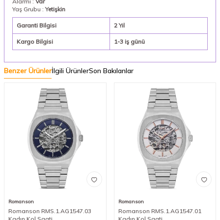
Alarmı :
Var
Yaş Grubu :
Yetişkin
Garanti Bilgisi
2 Yıl
Kargo Bilgisi
1-3 iş günü
Benzer Ürünler
İlgili Ürünler
Son Bakılanlar
Romanson
Romanson
Romanson RMS.1.AG1547.03
Romanson RMS.1.AG1547.01
Kadın Kol Saati
Kadın Kol Saati