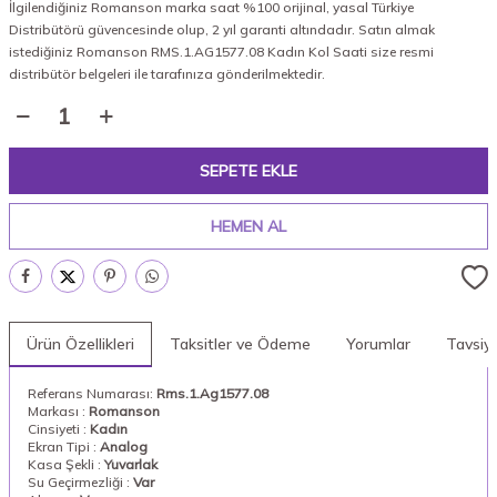
İlgilendiğiniz Romanson marka saat %100 orijinal, yasal Türkiye
Distribütörü güvencesinde olup, 2 yıl garanti altındadır. Satın almak
istediğiniz Romanson RMS.1.AG1577.08 Kadın Kol Saati size resmi
distribütör belgeleri ile tarafınıza gönderilmektedir.
SEPETE EKLE
HEMEN AL
Ürün Özellikleri
Taksitler ve Ödeme
Yorumlar
Tavsiy
Referans Numarası:
Rms.1.Ag1577.08
Markası :
Romanson
Cinsiyeti :
Kadın
Ekran Tipi :
Analog
Kasa Şekli :
Yuvarlak
Su Geçirmezliği :
Var