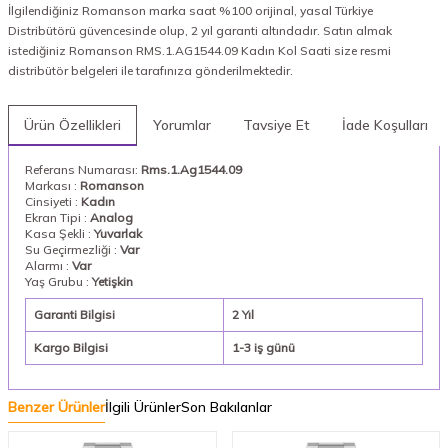
İlgilendiğiniz Romanson marka saat %100 orijinal, yasal Türkiye
Distribütörü güvencesinde olup, 2 yıl garanti altındadır. Satın almak
istediğiniz Romanson RMS.1.AG1544.09 Kadın Kol Saati size resmi
distribütör belgeleri ile tarafınıza gönderilmektedir.
Ürün Özellikleri
Yorumlar
Tavsiye Et
İade Koşulları
Referans Numarası:
Rms.1.Ag1544.09
Markası :
Romanson
Cinsiyeti :
Kadın
Ekran Tipi :
Analog
Kasa Şekli :
Yuvarlak
Su Geçirmezliği :
Var
Alarmı :
Var
Yaş Grubu :
Yetişkin
Garanti Bilgisi
2 Yıl
Kargo Bilgisi
1-3 iş günü
Benzer Ürünler
İlgili Ürünler
Son Bakılanlar