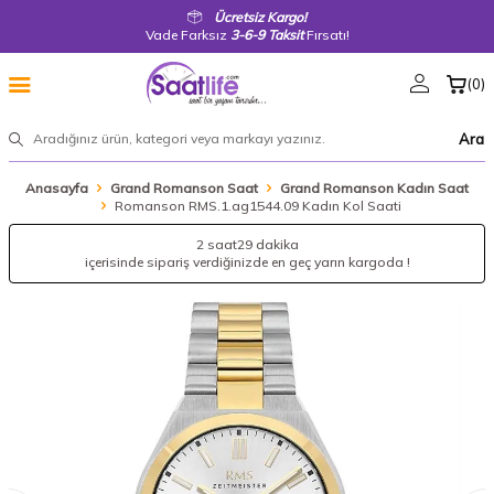
Ücretsiz Kargo!
Vade Farksız
3-6-9 Taksit
Fırsatı!
(
0
)
Ara
Anasayfa
Grand Romanson Saat
Grand Romanson Kadın Saat
Romanson RMS.1.ag1544.09 Kadın Kol Saati
2 saat
29 dakika
içerisinde sipariş verdiğinizde en geç yarın kargoda !