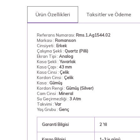
Ürün Özellikleri
Taksitler ve Ödeme
Referans Numarası:
Rms.1.Ag1544.02
Markası :
Romanson
Cinsiyeti :
Erkek
Çalışma Şekli :
Quartz (Pilli)
Ekran Tipi :
Analog
Kasa Şekli :
Yuvarlak
Kasa Çapı :
43 mm
Kasa Cinsi :
Çelik
Kordon Cinsi :
Çelik
Kasa :
Gümüş
Kordon Rengi :
Gümüş (Silver)
Cam Cinsi :
Mineral
Su Geçirmezliği :
3 Atm
Takvimi :
Var
Yaş Grubu :
Genç
Garanti Bilgisi
2 Yıl
Kargo Bilgisi
1-3 iş günü