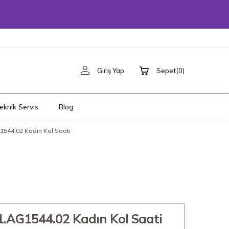
Giriş Yap
Sepet
(
0
)
eknik Servis
Blog
544.02 Kadın Kol Saati
AG1544.02 Kadın Kol Saati