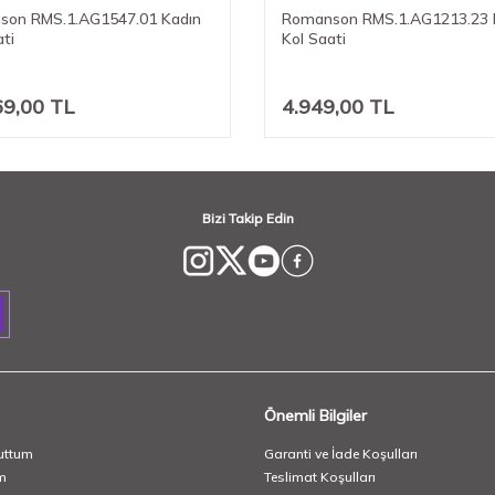
son RMS.1.AG1547.01 Kadın
Romanson RMS.1.AG1213.23 
ati
Kol Saati
69,00
TL
4.949,00
TL
Bizi Takip Edin
Önemli Bilgiler
uttum
Garanti ve İade Koşulları
m
Teslimat Koşulları