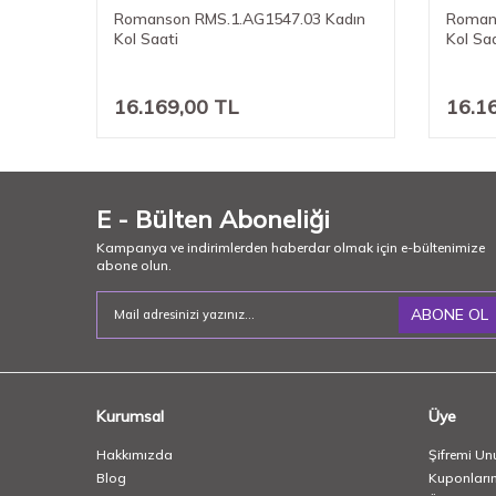
adın
Romanson RMS.1.AG1547.03 Kadın
Roman
Kol Saati
Kol Sa
16.169,00
TL
16.1
E - Bülten Aboneliği
Kampanya ve indirimlerden haberdar olmak için e-bültenimize
abone olun.
ABONE OL
Kurumsal
Üye
Hakkımızda
Şifremi Un
Blog
Kuponları