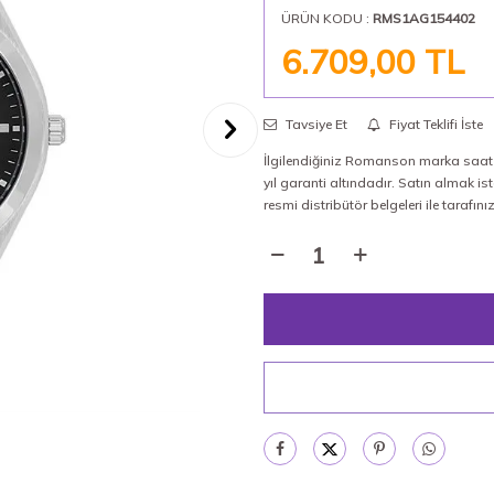
ÜRÜN KODU :
RMS1AG154402
6.709,00
TL
Tavsiye Et
Fiyat Teklifi İste
İlgilendiğiniz Romanson marka saat %
yıl garanti altındadır. Satın almak
resmi distribütör belgeleri ile tarafın