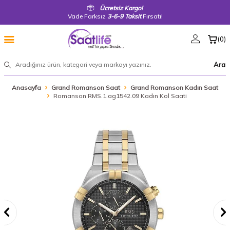
Ücretsiz Kargo!
Vade Farksız
3-6-9 Taksit
Fırsatı!
(
0
)
Ara
Anasayfa
Grand Romanson Saat
Grand Romanson Kadın Saat
Romanson RMS.1.ag1542.09 Kadın Kol Saati