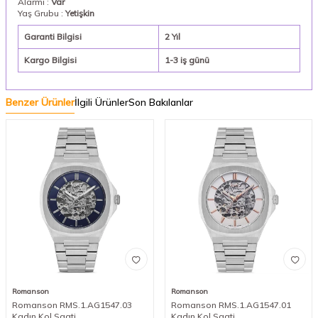
Alarmı :
Var
Yaş Grubu :
Yetişkin
Garanti Bilgisi
2 Yıl
Kargo Bilgisi
1-3 iş günü
Benzer Ürünler
İlgili Ürünler
Son Bakılanlar
Romanson
Romanson
Romanson RMS.1.AG1547.03
Romanson RMS.1.AG1547.01
Kadın Kol Saati
Kadın Kol Saati