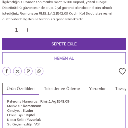
İlgilendiğiniz Romanson marka saat %100 orijinal, yasal Türkiye
Distribütörü güvencesinde olup, 2 yıl garanti altındadır. Satın almak
istediğiniz Romanson RMS.1.AG1542.09 Kadın Kol Saati size resmi
distribütör belgeleri ile tarafınıza gönderilmektedir.
SEPETE EKLE
HEMEN AL
Ürün Özellikleri
Taksitler ve Ödeme
Yorumlar
Tavsiy
Referans Numarası:
Rms.1.Ag1542.09
Markası :
Romanson
Cinsiyeti :
Kadın
Ekran Tipi :
Dijital
Kasa Şekli :
Yuvarlak
Su Geçirmezliği :
Var