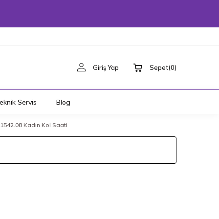
Giriş Yap
Sepet
(
0
)
eknik Servis
Blog
542.08 Kadın Kol Saati