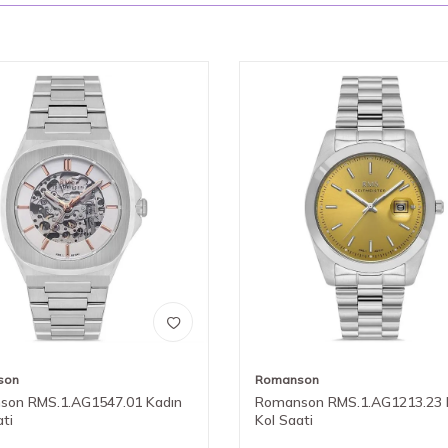
son
Romanson
son RMS.1.AG1547.01 Kadın
Romanson RMS.1.AG1213.23 
ati
Kol Saati