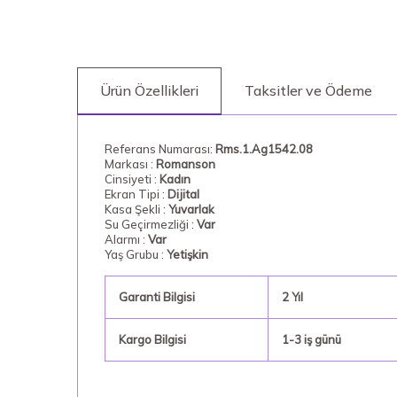
Ürün Özellikleri
Taksitler ve Ödeme
Referans Numarası:
Rms.1.Ag1542.08
Markası :
Romanson
Cinsiyeti :
Kadın
Ekran Tipi :
Dijital
Kasa Şekli :
Yuvarlak
Su Geçirmezliği :
Var
Alarmı :
Var
Yaş Grubu :
Yetişkin
Garanti Bilgisi
2 Yıl
Kargo Bilgisi
1-3 iş günü