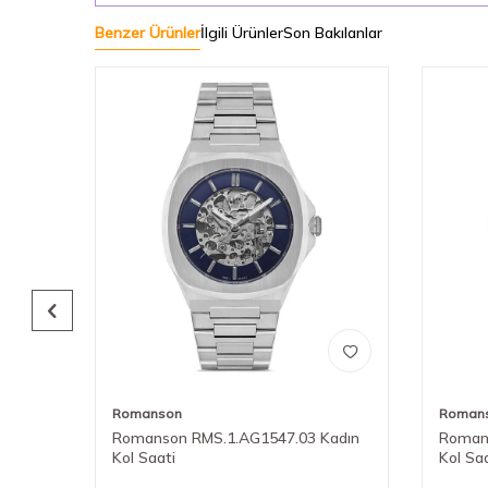
Benzer Ürünler
İlgili Ürünler
Son Bakılanlar
Romanson
Roman
adın
Romanson RMS.1.AG1547.03 Kadın
Roman
Kol Saati
Kol Sa