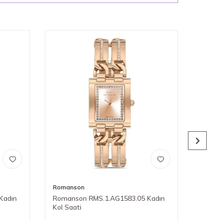
Romanson
Roman
Kadın
Romanson RMS.1.AG1583.05 Kadın
Roman
Kol Saati
Kol Sa