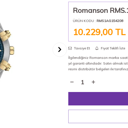
Romanson RMS.1.
ÜRÜN KODU :
RMS1AG154208
10.229,00
TL
Tavsiye Et
Fiyat Teklifi İste
İlgilendiğiniz Romanson marka saat %
yıl garanti altındadır. Satın almak
resmi distribütör belgeleri ile tarafın