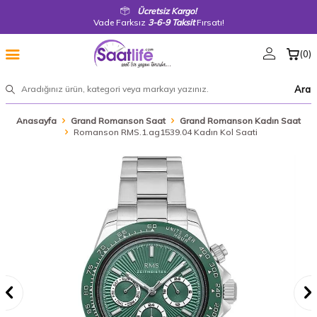
Ücretsiz Kargo!
Vade Farksız
3-6-9 Taksit
Fırsatı!
(
0
)
Ara
Anasayfa
Grand Romanson Saat
Grand Romanson Kadın Saat
Romanson RMS.1.ag1539.04 Kadın Kol Saati