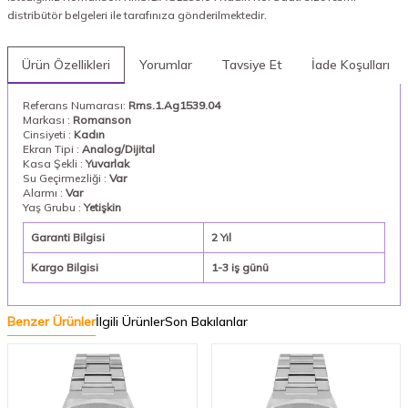
distribütör belgeleri ile tarafınıza gönderilmektedir.
Ürün Özellikleri
Yorumlar
Tavsiye Et
İade Koşulları
Referans Numarası:
Rms.1.Ag1539.04
Markası :
Romanson
Cinsiyeti :
Kadın
Ekran Tipi :
Analog/Dijital
Kasa Şekli :
Yuvarlak
Su Geçirmezliği :
Var
Alarmı :
Var
Yaş Grubu :
Yetişkin
Garanti Bilgisi
2 Yıl
Kargo Bilgisi
1-3 iş günü
Benzer Ürünler
İlgili Ürünler
Son Bakılanlar