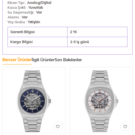
Ekran Tipi :
Analog/Dijital
Kasa Şekli :
Yuvarlak
Su Geçirmezliği :
Var
Alarmı :
Var
Yaş Grubu :
Yetişkin
Garanti Bilgisi
2 Yıl
Kargo Bilgisi
1-3 iş günü
Benzer Ürünler
İlgili Ürünler
Son Bakılanlar