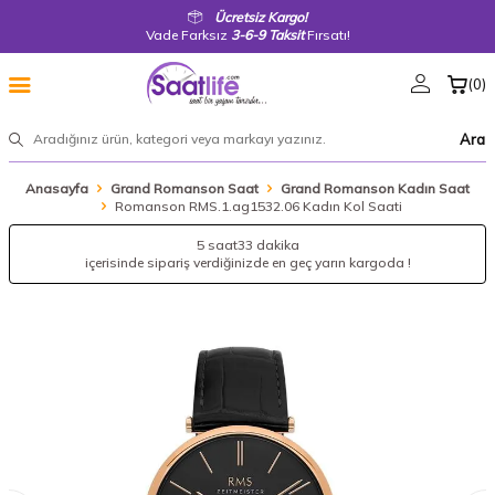
Ücretsiz Kargo!
Vade Farksız
3-6-9 Taksit
Fırsatı!
(
0
)
Ara
Anasayfa
Grand Romanson Saat
Grand Romanson Kadın Saat
Romanson RMS.1.ag1532.06 Kadın Kol Saati
5 saat
33 dakika
içerisinde sipariş verdiğinizde en geç yarın kargoda !