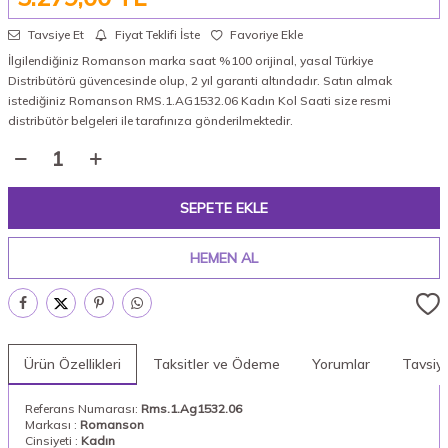
Tavsiye Et
Fiyat Teklifi İste
Favoriye Ekle
İlgilendiğiniz Romanson marka saat %100 orijinal, yasal Türkiye
Distribütörü güvencesinde olup, 2 yıl garanti altındadır. Satın almak
istediğiniz Romanson RMS.1.AG1532.06 Kadın Kol Saati size resmi
distribütör belgeleri ile tarafınıza gönderilmektedir.
SEPETE EKLE
HEMEN AL
Ürün Özellikleri
Taksitler ve Ödeme
Yorumlar
Tavsiy
Referans Numarası:
Rms.1.Ag1532.06
Markası :
Romanson
Cinsiyeti :
Kadın