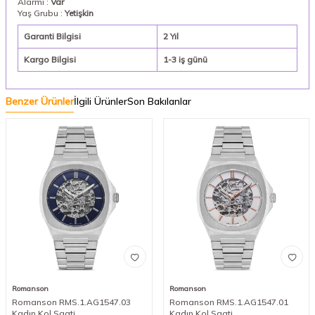
Alarmı :
Var
Yaş Grubu :
Yetişkin
Garanti Bilgisi
2 Yıl
Kargo Bilgisi
1-3 iş günü
Benzer Ürünler
İlgili Ürünler
Son Bakılanlar
Romanson
Romanson
Romanson RMS.1.AG1547.03
Romanson RMS.1.AG1547.01
Kadın Kol Saati
Kadın Kol Saati