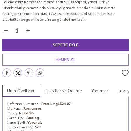
İlgilendiğiniz Romanson marka saat %100 orijinal, yasal Türkiye
Distribütörü güvencesinde olup, 2 yıl garanti altındadır. Satın almak
istediğiniz Romanson RMS.1.AG1524.07 Kadın Kol Saati size resmi
distribütör belgeleri ile tarafınıza gönderilmektedir.
SEPETE EKLE
HEMEN AL
Ürün Özellikleri
Taksitler ve Ödeme
Yorumlar
Tavsiy
Referans Numarası:
Rms.1.Ag1524.07
Markası :
Romanson
Cinsiyeti :
Kadın
Ekran Tipi :
Analog
Kasa Şekli :
Yuvarlak
Su Geçirmezliği :
Var