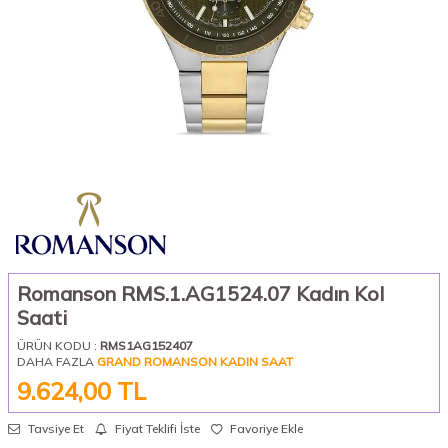
Romanson RMS.1.AG1524.07 Kadın Kol
Saati
ÜRÜN KODU :
RMS1AG152407
DAHA FAZLA
GRAND ROMANSON KADIN SAAT
9.624,00
TL
Tavsiye Et
Fiyat Teklifi İste
Favoriye Ekle