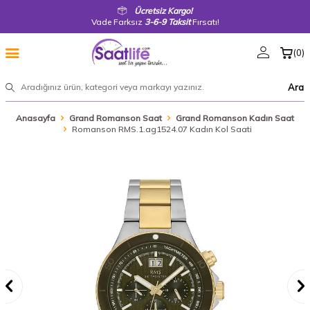
Ücretsiz Kargo!
Vade Farksız
3-6-9 Taksit
Fırsatı!
(
0
)
Ara
Anasayfa
Grand Romanson Saat
Grand Romanson Kadın Saat
Romanson RMS.1.ag1524.07 Kadın Kol Saati