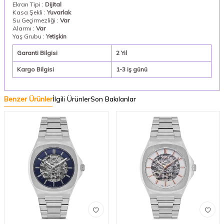
Ekran Tipi :
Dijital
Kasa Şekli :
Yuvarlak
Su Geçirmezliği :
Var
Alarmı :
Var
Yaş Grubu :
Yetişkin
Garanti Bilgisi
2 Yıl
Kargo Bilgisi
1-3 iş günü
Benzer Ürünler
İlgili Ürünler
Son Bakılanlar