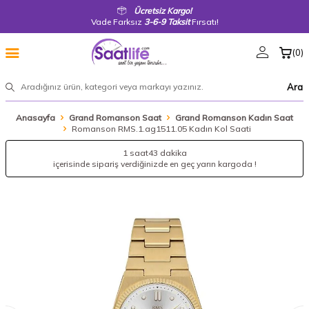
Ücretsiz Kargo!
Vade Farksız
3-6-9 Taksit
Fırsatı!
(
0
)
Ara
Anasayfa
Grand Romanson Saat
Grand Romanson Kadın Saat
Romanson RMS.1.ag1511.05 Kadın Kol Saati
1 saat
43 dakika
içerisinde sipariş verdiğinizde en geç yarın kargoda !