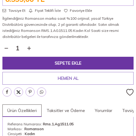
Tavsiye Et
Fiyat Teklifi İste
Favoriye Ekle
İlgilendiğiniz Romanson marka saat %100 orijinal, yasal Türkiye
Distribütörü güvencesinde olup, 2 yıl garanti altındadır. Satın almak
istediğiniz Romanson RMS.1.AG1511.05 Kadın Kol Saati size resmi
distribütör belgeleri ile tarafınıza gönderilmektedir.
SEPETE EKLE
HEMEN AL
Ürün Özellikleri
Taksitler ve Ödeme
Yorumlar
Tavsiy
Referans Numarası:
Rms.1.Ag1511.05
Markası :
Romanson
Cinsiyeti :
Kadın