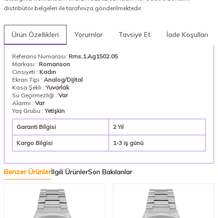
distribütör belgeleri ile tarafınıza gönderilmektedir.
Ürün Özellikleri
Yorumlar
Tavsiye Et
İade Koşulları
Referans Numarası:
Rms.1.Ag1502.05
Markası :
Romanson
Cinsiyeti :
Kadın
Ekran Tipi :
Analog/Dijital
Kasa Şekli :
Yuvarlak
Su Geçirmezliği :
Var
Alarmı :
Var
Yaş Grubu :
Yetişkin
Garanti Bilgisi
2 Yıl
Kargo Bilgisi
1-3 iş günü
Benzer Ürünler
İlgili Ürünler
Son Bakılanlar