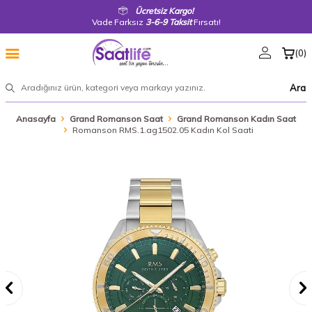
Ücretsiz Kargo!
Vade Farksız
3-6-9 Taksit
Fırsatı!
(
0
)
Ara
Anasayfa
Grand Romanson Saat
Grand Romanson Kadın Saat
Romanson RMS.1.ag1502.05 Kadın Kol Saati