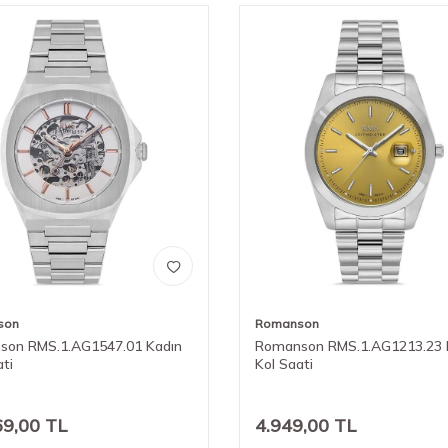
son
Romanson
son RMS.1.AG1547.01 Kadın
Romanson RMS.1.AG1213.23 
ati
Kol Saati
69,00
TL
4.949,00
TL