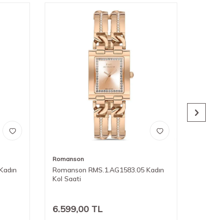
Romanson
Roman
Kadın
Romanson RMS.1.AG1583.05 Kadın
Roman
Kol Saati
Kol Sa
6.599,00
TL
7.74