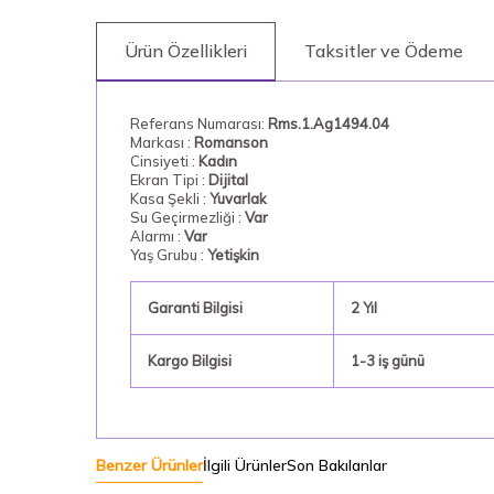
Ürün Özellikleri
Taksitler ve Ödeme
Referans Numarası:
Rms.1.Ag1494.04
Markası :
Romanson
Cinsiyeti :
Kadın
Ekran Tipi :
Dijital
Kasa Şekli :
Yuvarlak
Su Geçirmezliği :
Var
Alarmı :
Var
Yaş Grubu :
Yetişkin
Garanti Bilgisi
2 Yıl
Kargo Bilgisi
1-3 iş günü
Benzer Ürünler
İlgili Ürünler
Son Bakılanlar