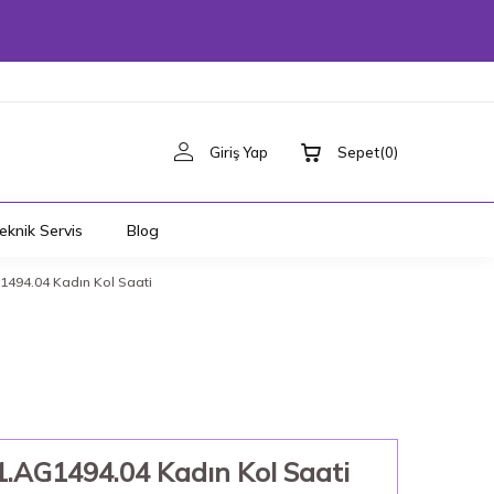
Giriş Yap
Sepet
(
0
)
eknik Servis
Blog
494.04 Kadın Kol Saati
AG1494.04 Kadın Kol Saati