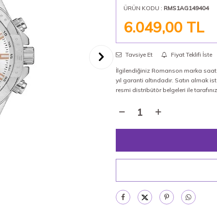
ÜRÜN KODU :
RMS1AG149404
6.049,00
TL
Tavsiye Et
Fiyat Teklifi İste
İlgilendiğiniz Romanson marka saat %
yıl garanti altındadır. Satın almak
resmi distribütör belgeleri ile tarafın