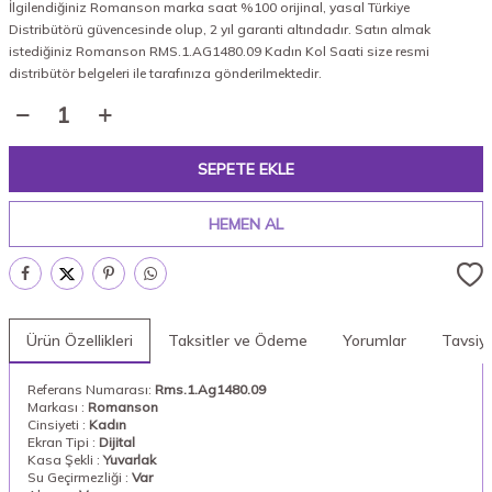
İlgilendiğiniz Romanson marka saat %100 orijinal, yasal Türkiye
Distribütörü güvencesinde olup, 2 yıl garanti altındadır. Satın almak
istediğiniz Romanson RMS.1.AG1480.09 Kadın Kol Saati size resmi
distribütör belgeleri ile tarafınıza gönderilmektedir.
SEPETE EKLE
HEMEN AL
Ürün Özellikleri
Taksitler ve Ödeme
Yorumlar
Tavsiy
Referans Numarası:
Rms.1.Ag1480.09
Markası :
Romanson
Cinsiyeti :
Kadın
Ekran Tipi :
Dijital
Kasa Şekli :
Yuvarlak
Su Geçirmezliği :
Var