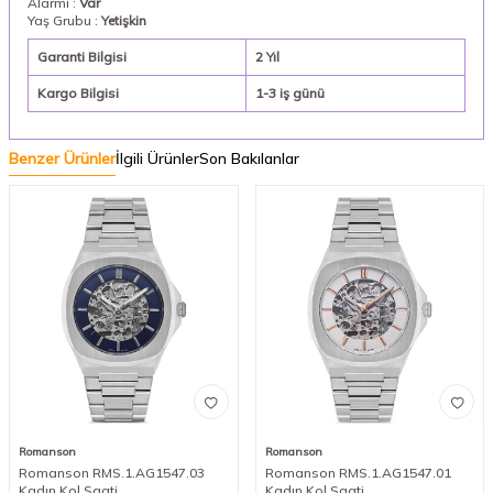
Alarmı :
Var
Yaş Grubu :
Yetişkin
Garanti Bilgisi
2 Yıl
Kargo Bilgisi
1-3 iş günü
Benzer Ürünler
İlgili Ürünler
Son Bakılanlar
Romanson
Romanson
Romanson RMS.1.AG1547.03
Romanson RMS.1.AG1547.01
Kadın Kol Saati
Kadın Kol Saati