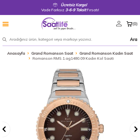
Ücretsiz Kargo!
Vade Farksız
3-6-9 Taksit
Fırsatı!
(
0
)
Ara
Anasayfa
Grand Romanson Saat
Grand Romanson Kadın Saat
Romanson RMS.1.ag1480.09 Kadın Kol Saati