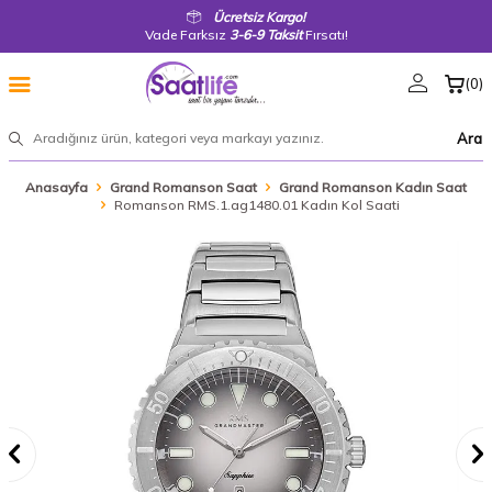
Ücretsiz Kargo!
Vade Farksız
3-6-9 Taksit
Fırsatı!
(
0
)
Ara
Anasayfa
Grand Romanson Saat
Grand Romanson Kadın Saat
Romanson RMS.1.ag1480.01 Kadın Kol Saati