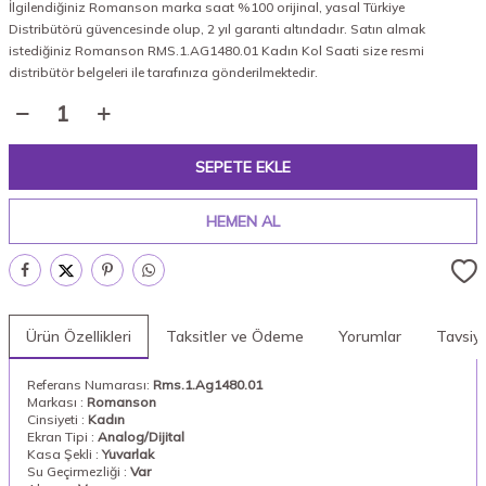
İlgilendiğiniz Romanson marka saat %100 orijinal, yasal Türkiye
Distribütörü güvencesinde olup, 2 yıl garanti altındadır. Satın almak
istediğiniz Romanson RMS.1.AG1480.01 Kadın Kol Saati size resmi
distribütör belgeleri ile tarafınıza gönderilmektedir.
SEPETE EKLE
HEMEN AL
Ürün Özellikleri
Taksitler ve Ödeme
Yorumlar
Tavsiy
Referans Numarası:
Rms.1.Ag1480.01
Markası :
Romanson
Cinsiyeti :
Kadın
Ekran Tipi :
Analog/Dijital
Kasa Şekli :
Yuvarlak
Su Geçirmezliği :
Var