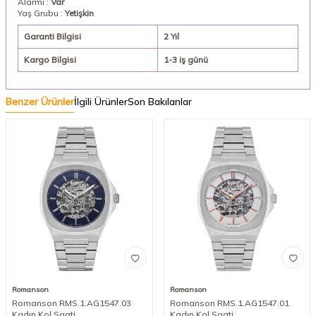
Alarmı :
Var
Yaş Grubu :
Yetişkin
Garanti Bilgisi
2 Yıl
Kargo Bilgisi
1-3 iş günü
Benzer Ürünler
İlgili Ürünler
Son Bakılanlar
Romanson
Romanson
Romanson RMS.1.AG1547.03
Romanson RMS.1.AG1547.01
Kadın Kol Saati
Kadın Kol Saati