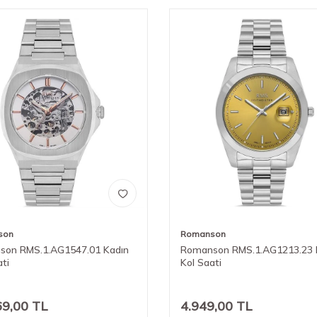
son
Romanson
son RMS.1.AG1547.01 Kadın
Romanson RMS.1.AG1213.23 
ati
Kol Saati
69,00
TL
4.949,00
TL