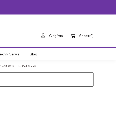
Giriş Yap
Sepet
(
0
)
eknik Servis
Blog
461.02 Kadın Kol Saati