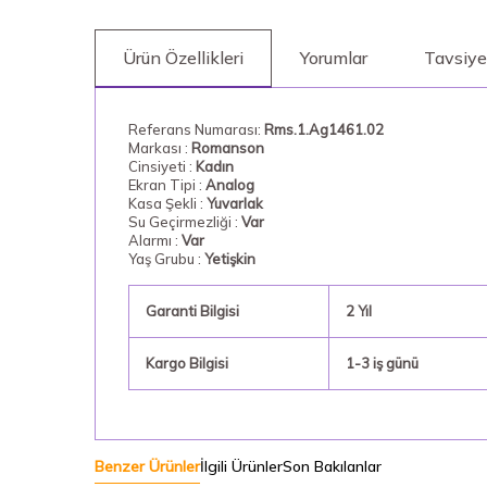
Ürün Özellikleri
Yorumlar
Tavsiye
Referans Numarası:
Rms.1.Ag1461.02
Markası :
Romanson
Cinsiyeti :
Kadın
Ekran Tipi :
Analog
Kasa Şekli :
Yuvarlak
Su Geçirmezliği :
Var
Alarmı :
Var
Yaş Grubu :
Yetişkin
Garanti Bilgisi
2 Yıl
Kargo Bilgisi
1-3 iş günü
Benzer Ürünler
İlgili Ürünler
Son Bakılanlar