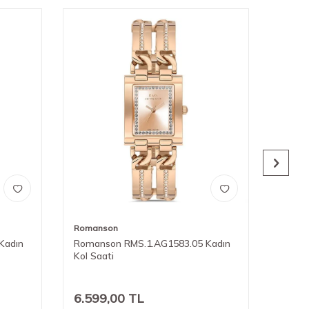
Romanson
Roman
Kadın
Romanson RMS.1.AG1583.05 Kadın
Roman
Kol Saati
Kol Sa
6.599,00
TL
7.74