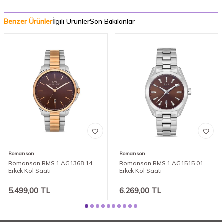
Benzer Ürünler
İlgili Ürünler
Son Bakılanlar
Romanson
Romanson
Romanson RMS.1.AG1368.14
Romanson RMS.1.AG1515.01
Erkek Kol Saati
Erkek Kol Saati
5.499,00
TL
6.269,00
TL