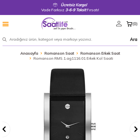
Ücretsiz Kargo!
Vade Farksız
3-6-9 Taksit
Fırsatı!
(
0
)
Ara
Anasayfa
Romanson Saat
Romanson Erkek Saat
Romanson RMS.1.ag1116.01 Erkek Kol Saati