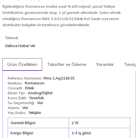
İlgilendiğiniz Romanson marka saat %100 orijinal, yasal Türkiye
Distribütörü güvencesinde olup, 2 yıl garanti altındadır. Satın almak
istediğiniz Romanson RMS.1.AG1116.01 Erkek Kol Saati size resmi
distribütör belgeleri ile tarafınıza gönderilmektedir.
Tükendi
Gelince Haber Ver
Ürün Özellikleri
Taksitler ve Ödeme
Yorumlar
Tavsiy
Referans Numarası:
Rms.1.Ag1116.01
Markası :
Romanson
Cinsiyeti :
Erkek
Ekran Tipi :
Analog/Dijital
Kasa Şekli :
Yuvarlak
Su Geçirmezliği :
Var
Alarmı :
Var
Yaş Grubu :
Yetişkin
Garanti Bilgisi
2 Yıl
Kargo Bilgisi
1-3 iş günü