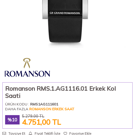
Romanson RMS.1.AG1116.01 Erkek Kol
Saati
ÜRÜN KODU :
RMS1AG111601
DAHA FAZLA
ROMANSON ERKEK SAAT
5.279,00
TL
%
10
4.751,00
TL
Tavsiye Et
Fiyat Teklifi İste
Favoriye Ekle