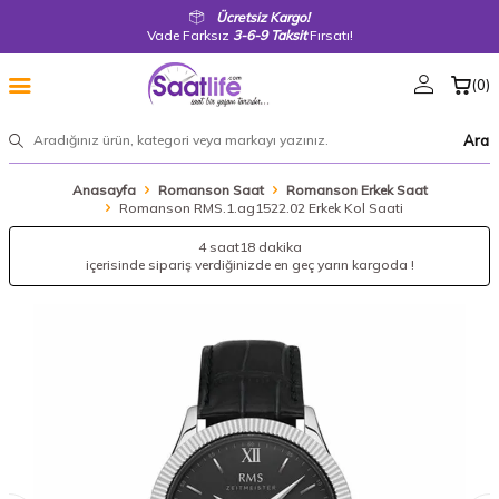
Ücretsiz Kargo!
Vade Farksız
3-6-9 Taksit
Fırsatı!
(
0
)
Ara
Anasayfa
Romanson Saat
Romanson Erkek Saat
Romanson RMS.1.ag1522.02 Erkek Kol Saati
4 saat
18 dakika
içerisinde sipariş verdiğinizde en geç yarın kargoda !