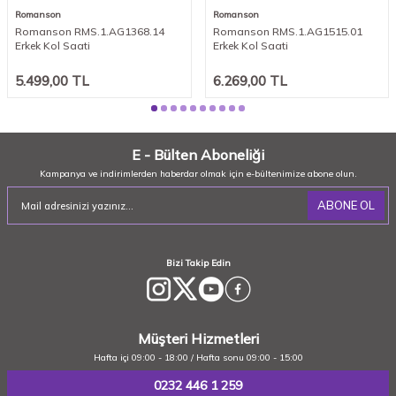
Romanson
Romanson
Romanson RMS.1.AG1368.14
Romanson RMS.1.AG1515.01
Erkek Kol Saati
Erkek Kol Saati
5.499,00
TL
6.269,00
TL
E - Bülten Aboneliği
Kampanya ve indirimlerden haberdar olmak için e-bültenimize abone olun.
ABONE OL
Bizi Takip Edin
Müşteri Hizmetleri
Hafta içi 09:00 - 18:00 / Hafta sonu 09:00 - 15:00
0232 446 1 259