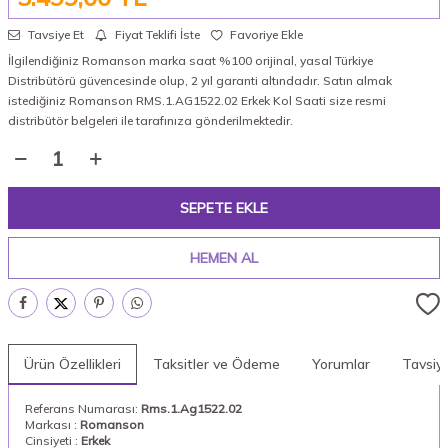
Tavsiye Et
Fiyat Teklifi İste
Favoriye Ekle
İlgilendiğiniz Romanson marka saat %100 orijinal, yasal Türkiye
Distribütörü güvencesinde olup, 2 yıl garanti altındadır. Satın almak
istediğiniz Romanson RMS.1.AG1522.02 Erkek Kol Saati size resmi
distribütör belgeleri ile tarafınıza gönderilmektedir.
SEPETE EKLE
HEMEN AL
Ürün Özellikleri
Taksitler ve Ödeme
Yorumlar
Tavsiy
Referans Numarası:
Rms.1.Ag1522.02
Markası :
Romanson
Cinsiyeti :
Erkek