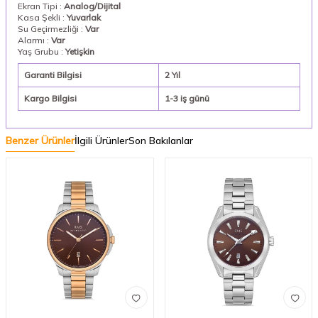
Ekran Tipi :
Analog/Dijital
Kasa Şekli :
Yuvarlak
Su Geçirmezliği :
Var
Alarmı :
Var
Yaş Grubu :
Yetişkin
Garanti Bilgisi
2 Yıl
Kargo Bilgisi
1-3 iş günü
Benzer Ürünler
İlgili Ürünler
Son Bakılanlar