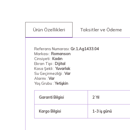
Ürün Özellikleri
Taksitler ve Ödeme
Referans Numarası:
Gr.1.Ag1433.04
Markası :
Romanson
Cinsiyeti :
Kadın
Ekran Tipi :
Dijital
Kasa Şekli :
Yuvarlak
Su Geçirmezliği :
Var
Alarmı :
Var
Yaş Grubu :
Yetişkin
Garanti Bilgisi
2 Yıl
Kargo Bilgisi
1-3 iş günü