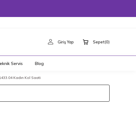
Giriş Yap
Sepet
(
0
)
eknik Servis
Blog
33.04 Kadın Kol Saati