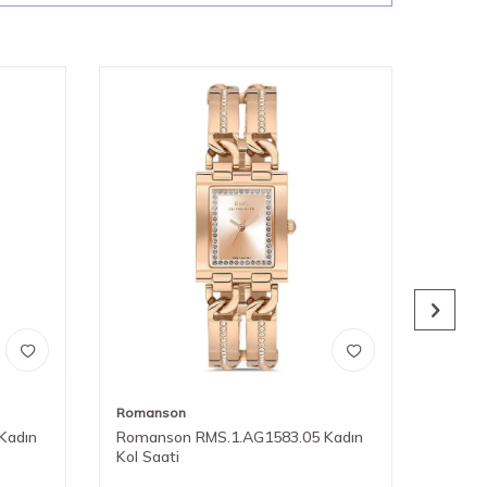
Romanson
Roman
Kadın
Romanson RMS.1.AG1583.05 Kadın
Roman
Kol Saati
Kol Sa