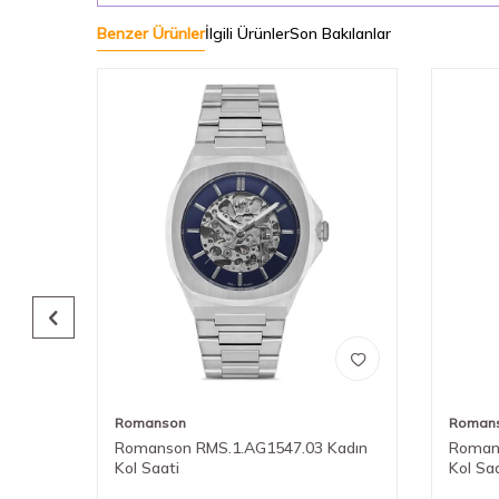
Benzer Ürünler
İlgili Ürünler
Son Bakılanlar
Romanson
Roman
adın
Romanson RMS.1.AG1547.03 Kadın
Roman
Kol Saati
Kol Sa