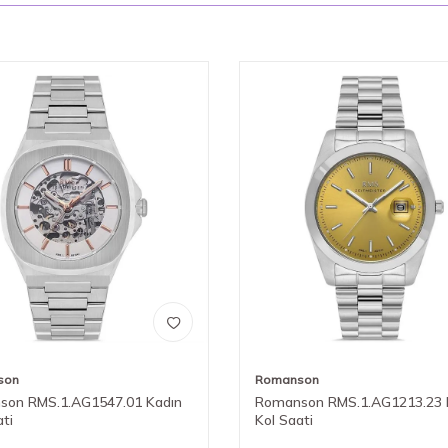
son
Romanson
son RMS.1.AG1547.01 Kadın
Romanson RMS.1.AG1213.23 
ati
Kol Saati