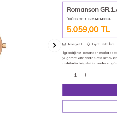
Romanson GR.1.A
ÜRÜN KODU :
GR1AG143304
5.059,00
TL
Tavsiye Et
Fiyat Teklifi İste
İlgilendiğiniz Romanson marka saat %
yıl garanti altındadır. Satın almak 
distribütör belgeleri ile tarafınıza gö