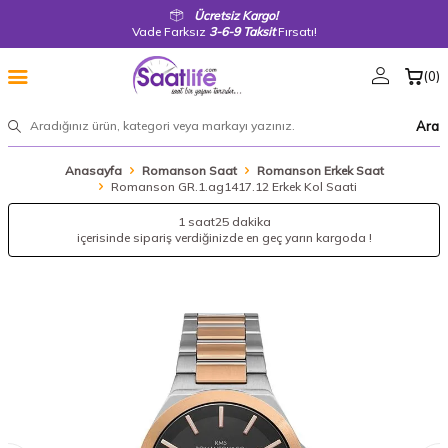
Ücretsiz Kargo!
Vade Farksız
3-6-9 Taksit
Fırsatı!
(
0
)
Ara
Anasayfa
Romanson Saat
Romanson Erkek Saat
Romanson GR.1.ag1417.12 Erkek Kol Saati
1 saat
25 dakika
içerisinde sipariş verdiğinizde en geç yarın kargoda !