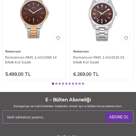
Romanson
Romanson
Romanson RMS.1.AG1368.14
Romanson RMS.1.AG1515.01
Erkek Kol Saati
Erkek Kol Saati
5.499,00
TL
6.269,00
TL
E - Bülten Aboneliği
Kampanya ve indirimlerden haberdar olmak için e-bültenimize abone olun.
ABONE OL