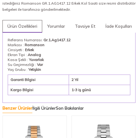
istediğiniz Romanson GR.1.AG1417.12 Erkek Kol Saati size resmi distribütör
belgeleri ile tarafınıza gönderilmektedir.
Ürün Özellikleri
Yorumlar
Tavsiye Et
İade Koşulları
Referans Numarası:
Gr.1.Ag1417.12
Markası :
Romanson
Cinsiyeti :
Erkek
Ekran Tipi :
Analog
Kasa Şekli :
Yuvarlak
Su Geçirmezliği :
Var
Yaş Grubu :
Yetişkin
Garanti Bilgisi
2 Yıl
Kargo Bilgisi
1-3 iş günü
Benzer Ürünler
İlgili Ürünler
Son Bakılanlar