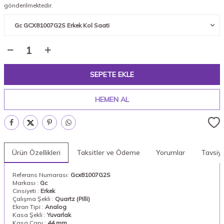
gönderilmektedir.
SEPETE EKLE
HEMEN AL
Ürün Özellikleri
Taksitler ve Ödeme
Yorumlar
Tavsiy
Referans Numarası:
Gcx81007G2S
Markası :
Gc
Cinsiyeti :
Erkek
Çalışma Şekli :
Quartz (Pilli)
Ekran Tipi :
Analog
Kasa Şekli :
Yuvarlak
Kasa Çapı :
44 mm