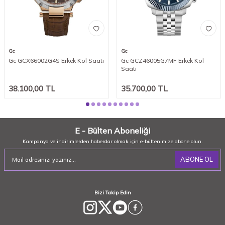
Gc
Gc
Gc GCX66002G4S Erkek Kol Saati
Gc GCZ46005G7MF Erkek Kol
Saati
38.100,00
TL
35.700,00
TL
E - Bülten Aboneliği
Kampanya ve indirimlerden haberdar olmak için e-bültenimize abone olun.
ABONE OL
Bizi Takip Edin