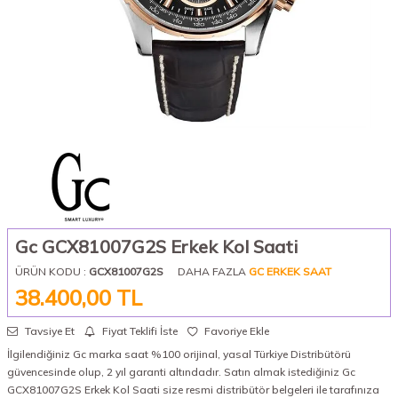
Gc GCX81007G2S Erkek Kol Saati
ÜRÜN KODU :
GCX81007G2S
DAHA FAZLA
GC ERKEK SAAT
38.400,00
TL
Tavsiye Et
Fiyat Teklifi İste
Favoriye Ekle
İlgilendiğiniz Gc marka saat %100 orijinal, yasal Türkiye Distribütörü
güvencesinde olup, 2 yıl garanti altındadır. Satın almak istediğiniz Gc
GCX81007G2S Erkek Kol Saati size resmi distribütör belgeleri ile tarafınıza