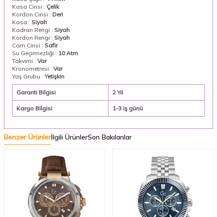
Kasa Cinsi :
Çelik
Kordon Cinsi :
Deri
Kasa :
Siyah
Kadran Rengi :
Siyah
Kordon Rengi :
Siyah
Cam Cinsi :
Safir
Su Geçirmezliği :
10 Atm
Takvimi :
Var
Kronometresi :
Var
Yaş Grubu :
Yetişkin
Garanti Bilgisi
2 Yıl
Kargo Bilgisi
1-3 iş günü
Benzer Ürünler
İlgili Ürünler
Son Bakılanlar