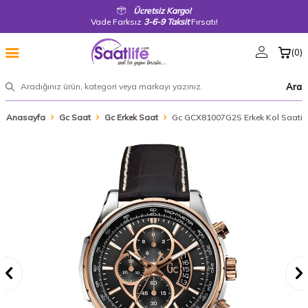
Ücretsiz Kargo!
Vade Farksız
3-6-9 Taksit
Fırsatı!
(
0
)
Ara
Anasayfa
Gc Saat
Gc Erkek Saat
Gc GCX81007G2S Erkek Kol Saati