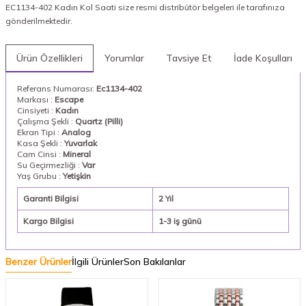
EC1134-402 Kadın Kol Saati size resmi distribütör belgeleri ile tarafınıza
gönderilmektedir.
Ürün Özellikleri
Yorumlar
Tavsiye Et
İade Koşulları
Referans Numarası:
Ec1134-402
Markası :
Escape
Cinsiyeti :
Kadın
Çalışma Şekli :
Quartz (Pilli)
Ekran Tipi :
Analog
Kasa Şekli :
Yuvarlak
Cam Cinsi :
Mineral
Su Geçirmezliği :
Var
Yaş Grubu :
Yetişkin
Garanti Bilgisi
2 Yıl
Kargo Bilgisi
1-3 iş günü
Benzer Ürünler
İlgili Ürünler
Son Bakılanlar