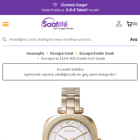
Ücretsiz Kargo!
Vade Farksız
3-6-9 Taksit
Fırsatı!
(
0
)
Ara
Anasayfa
Escape Saat
Escape Kadın Saat
Escape ec1134-402 Kadın Kol Saati
4 saat
9 dakika
içerisinde sipariş verdiğinizde en geç yarın kargoda !