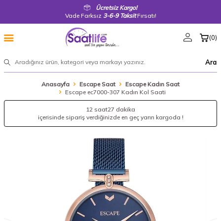
Ücretsiz Kargo!
Vade Farksız
3-6-9 Taksit
Fırsatı!
(
0
)
Ara
Anasayfa
Escape Saat
Escape Kadın Saat
Escape ec7000-307 Kadın Kol Saati
12 saat
27 dakika
içerisinde sipariş verdiğinizde en geç yarın kargoda !