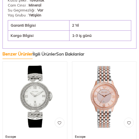
Kasa Şekli :
Yuvarlak
Cam Cinsi :
Mineral
Su Geçirmezliği :
Var
Yaş Grubu :
Yetişkin
Garanti Bilgisi
2 Yıl
Kargo Bilgisi
1-3 iş günü
Benzer Ürünler
İlgili Ürünler
Son Bakılanlar
Escape
Escape