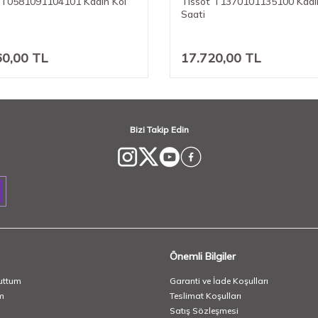
 T0581091104101 Kadın Kol
Tissot T1370101135100 Kadı
Saati
60,00
TL
17.720,00
TL
Bizi Takip Edin
Önemli Bilgiler
uttum
Garanti ve İade Koşulları
m
Teslimat Koşulları
Satış Sözleşmesi