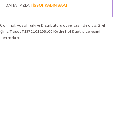
DAHA FAZLA
TISSOT KADIN SAAT
 orijinal, yasal Türkiye Distribütörü güvencesinde olup, 2 yıl
diğiniz Tissot T1372101109100 Kadın Kol Saati size resmi
nderilmektedir.