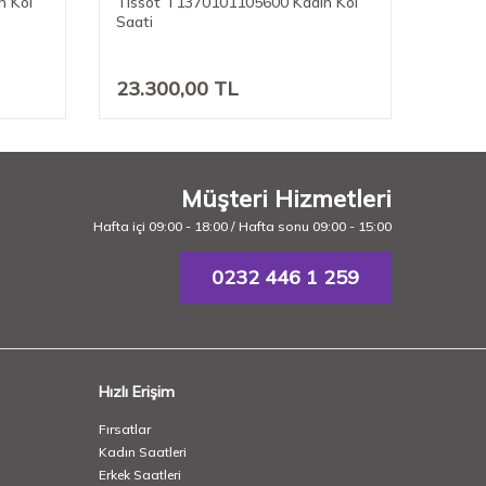
n Kol
Tissot T1370101105600 Kadın Kol
Tissot
Saati
Saati
23.300,00
TL
19.6
Müşteri Hizmetleri
Hafta içi 09:00 - 18:00 / Hafta sonu 09:00 - 15:00
0232 446 1 259
Hızlı Erişim
Fırsatlar
Kadın Saatleri
Erkek Saatleri