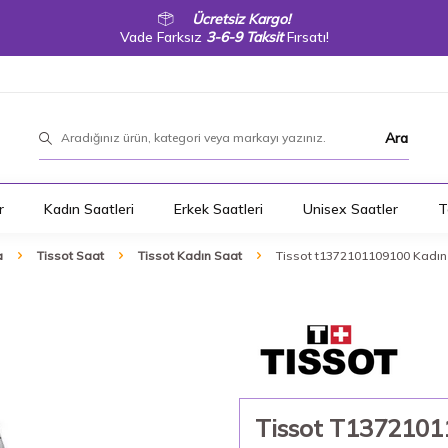
Ücretsiz Kargo!
Vade Farksız
3-6-9 Taksit
Fırsatı!
Ara
r
Kadın Saatleri
Erkek Saatleri
Unisex Saatler
T
a
Tissot Saat
Tissot Kadın Saat
Tissot t1372101109100 Kadın 
Tissot T1372101