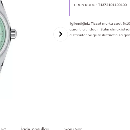
ÜRÜN KODU :
T1372101109100
İlgilendiğiniz Tissot marka saat %100
garanti altındadır. Satın almak iste
distribütör belgeleri ile tarafınıza gö
 Et
İade Koşulları
Soru Sor