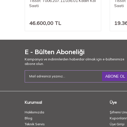
 Kol
Tissot T006.207.11.036.01 Kadın Kol
Tissot
Saati
Saati
46.600,00
TL
19.3
E - Bülten Aboneliği
Kampanya ve indirimlerden haberdar olmak için e-bültenimize
abone olun.
ABONE OL
Kurumsal
Üye
Hakkımızda
Şifremi Un
Blog
Kuponları
Teknik Servis
Üye Girişi