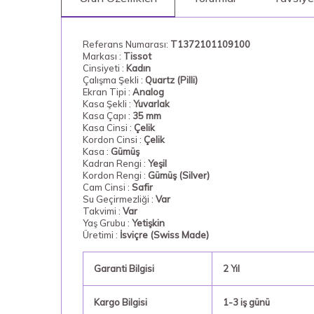
Referans Numarası:
T1372101109100
Markası :
Tissot
Cinsiyeti :
Kadın
Çalışma Şekli :
Quartz (Pilli)
Ekran Tipi :
Analog
Kasa Şekli :
Yuvarlak
Kasa Çapı :
35 mm
Kasa Cinsi :
Çelik
Kordon Cinsi :
Çelik
Kasa :
Gümüş
Kadran Rengi :
Yeşil
Kordon Rengi :
Gümüş (Silver)
Cam Cinsi :
Safir
Su Geçirmezliği :
Var
Takvimi :
Var
Yaş Grubu :
Yetişkin
Üretimi :
İsviçre (Swiss Made)
Garanti Bilgisi
2 Yıl
Kargo Bilgisi
1-3 iş günü