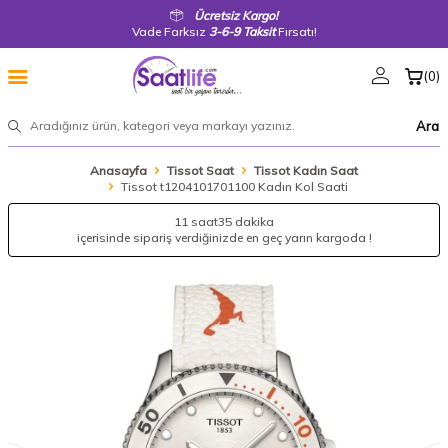
Ücretsiz Kargo!
Vade Farksız
3-6-9 Taksit
Fırsatı!
(
0
)
Ara
Anasayfa
Tissot Saat
Tissot Kadın Saat
Tissot t1204101701100 Kadın Kol Saati
11 saat
35 dakika
içerisinde sipariş verdiğinizde en geç yarın kargoda !