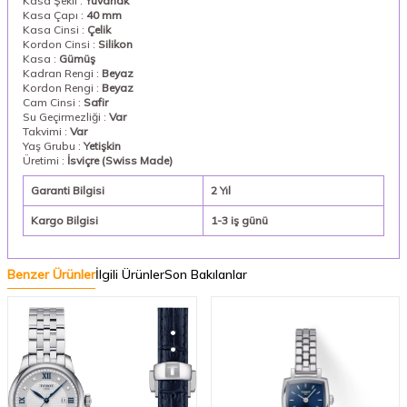
Kasa Şekli :
Yuvarlak
Kasa Çapı :
40 mm
Kasa Cinsi :
Çelik
Kordon Cinsi :
Silikon
Kasa :
Gümüş
Kadran Rengi :
Beyaz
Kordon Rengi :
Beyaz
Cam Cinsi :
Safir
Su Geçirmezliği :
Var
Takvimi :
Var
Yaş Grubu :
Yetişkin
Üretimi :
İsviçre (Swiss Made)
Garanti Bilgisi
2 Yıl
Kargo Bilgisi
1-3 iş günü
Benzer Ürünler
İlgili Ürünler
Son Bakılanlar