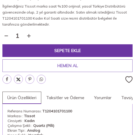
İlgilendiğiniz Tissot marka saat %100 orijinal, yasal Türkiye Distribütörü
güvencesinde olup, 2 yıl garanti altındadır. Satın almak istediğiniz Tissot
T1204101701100 Kadın Kol Saati size resmi distribütör belgeleri ile
tarafınıza gönderilmektedir.
SEPETE EKLE
HEMEN AL
Ürün Özellikleri
Taksitler ve Ödeme
Yorumlar
Tavsiy
Referans Numarası:
T1204101701100
Markası :
Tissot
Cinsiyeti :
Kadın
Çalışma Şekli :
Quartz (Pilli)
Ekran Tipi :
Analog