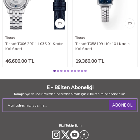
Tissot
Tissot
Tissot T006.207.11.036.01 Kadın
Tissot T0581091104101 Kadın
Kol Saati
Kol Saati
46.600,00
TL
19.360,00
TL
E - Bülten Aboneliği
Kampanya ve indirimlerden haberdar olmak için e-bültenimize abone olun.
ABONE OL
Bizi Takip Edin