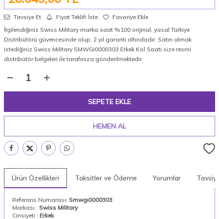
Tavsiye Et
Fiyat Teklifi İste
Favoriye Ekle
İlgilendiğiniz Swiss Military marka saat %100 orijinal, yasal Türkiye
Distribütörü güvencesinde olup, 2 yıl garanti altındadır. Satın almak
istediğiniz Swiss Military SMWGI0000303 Erkek Kol Saati size resmi
distribütör belgeleri ile tarafınıza gönderilmektedir.
SEPETE EKLE
HEMEN AL
Ürün Özellikleri
Taksitler ve Ödeme
Yorumlar
Tavsiy
Referans Numarası:
Smwgı0000303
Markası :
Swiss Military
Cinsiyeti :
Erkek