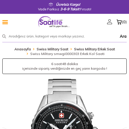
Ücretsiz Kargo!
Vade Farksız
3-6-9 Taksit
Fırsatı!
(
0
)
Ara
Anasayfa
Swiss Military Saat
Swiss Military Erkek Saat
Swiss Military smwgi0000303 Erkek Kol Saati
6 saat
48 dakika
içerisinde sipariş verdiğinizde en geç yarın kargoda !