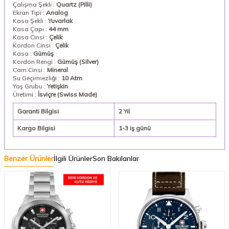
Çalışma Şekli :
Quartz (Pilli)
Ekran Tipi :
Analog
Kasa Şekli :
Yuvarlak
Kasa Çapı :
44 mm
Kasa Cinsi :
Çelik
Kordon Cinsi :
Çelik
Kasa :
Gümüş
Kordon Rengi :
Gümüş (Silver)
Cam Cinsi :
Mineral
Su Geçirmezliği :
10 Atm
Yaş Grubu :
Yetişkin
Üretimi :
İsviçre (Swiss Made)
Garanti Bilgisi
2 Yıl
Kargo Bilgisi
1-3 iş günü
Benzer Ürünler
İlgili Ürünler
Son Bakılanlar