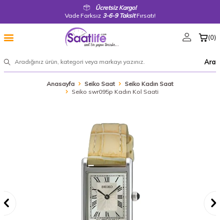
Ücretsiz Kargo!
Vade Farksız
3-6-9 Taksit
Fırsatı!
(
0
)
Ara
Anasayfa
Seiko Saat
Seiko Kadın Saat
Seiko swr095p Kadın Kol Saati