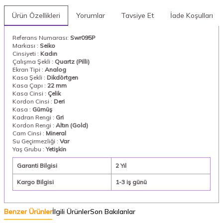
Ürün Özellikleri
Yorumlar
Tavsiye Et
İade Koşulları
Referans Numarası:
Swr095P
Markası :
Seiko
Cinsiyeti :
Kadın
Çalışma Şekli :
Quartz (Pilli)
Ekran Tipi :
Analog
Kasa Şekli :
Dikdörtgen
Kasa Çapı :
22 mm
Kasa Cinsi :
Çelik
Kordon Cinsi :
Deri
Kasa :
Gümüş
Kadran Rengi :
Gri
Kordon Rengi :
Altın (Gold)
Cam Cinsi :
Mineral
Su Geçirmezliği :
Var
Yaş Grubu :
Yetişkin
Garanti Bilgisi
2 Yıl
Kargo Bilgisi
1-3 iş günü
Benzer Ürünler
İlgili Ürünler
Son Bakılanlar