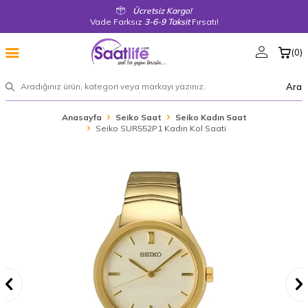
Ücretsiz Kargo!
Vade Farksız
3-6-9 Taksit
Fırsatı!
(
0
)
Ara
Anasayfa
Seiko Saat
Seiko Kadın Saat
Seiko SUR552P1 Kadın Kol Saati