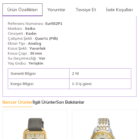
Ürün Özellikleri
Yorumlar
Tavsiye Et
İade Koşulları
Referans Numarası:
Sur552P1
Markası :
Seiko
Cinsiyeti :
Kadın
Çalışma Şekli :
Quartz (Pilli)
Ekran Tipi :
Analog
Kasa Şekli :
Yuvarlak
Kasa Çapı :
30 mm
Su Geçirmezliği :
Var
Yaş Grubu :
Yetişkin
Garanti Bilgisi
2 Yıl
Kargo Bilgisi
1-3 iş günü
Benzer Ürünler
İlgili Ürünler
Son Bakılanlar