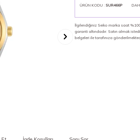
ÜRÜN KODU :
SUR466P
DAH
İlgilendiğiniz Seiko marka saat %100 
garanti altındadır. Satın almak iste
belgeleri ile tarafınıza gönderilmekted
 Et
İade Koşulları
Soru Sor