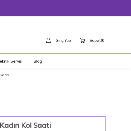
Giriş Yap
Sepet
(
0
)
eknik Servis
Blog
Saati
Kadın Kol Saati