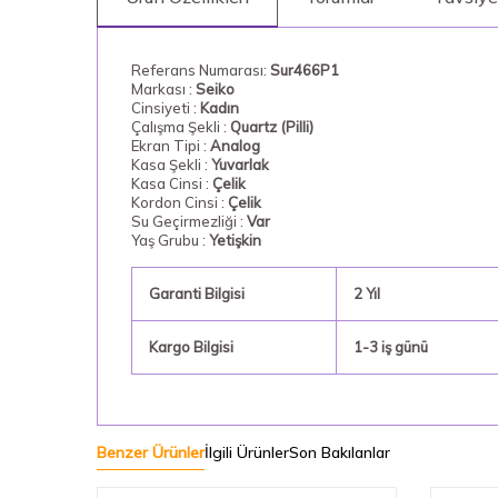
Referans Numarası:
Sur466P1
Markası :
Seiko
Cinsiyeti :
Kadın
Çalışma Şekli :
Quartz (Pilli)
Ekran Tipi :
Analog
Kasa Şekli :
Yuvarlak
Kasa Cinsi :
Çelik
Kordon Cinsi :
Çelik
Su Geçirmezliği :
Var
Yaş Grubu :
Yetişkin
Garanti Bilgisi
2 Yıl
Kargo Bilgisi
1-3 iş günü
Benzer Ürünler
İlgili Ürünler
Son Bakılanlar