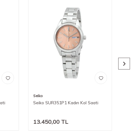
Seiko
Seiko
ati
Seiko SUR351P1 Kadın Kol Saati
Seiko
13.450,00
TL
13.6