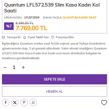
Quantum LFL572.539 Slim Kasa Kadın Kol
Saati
ÜRÜN KODU :
LFL572539
DAHA FAZLA
QUANTUM KADIN SAAT
8.390,00
TL
%
7
7.769,00
TL
Tavsiye Et
Fiyat Teklifi İste
Favoriye Ekle
İlgilendiğiniz Quantum marka saat %100 orijinal, yasal Türkiye Distribütörü
güvencesinde olup, 2 yıl garanti altındadır. Satın almak istediğiniz Quantum
LFL572.539 Slim Kasa Kadın Kol Saati size resmi distribütör belgeleri ile
tarafınıza gönderilmektedir.
SEPETE EKLE
HEMEN AL