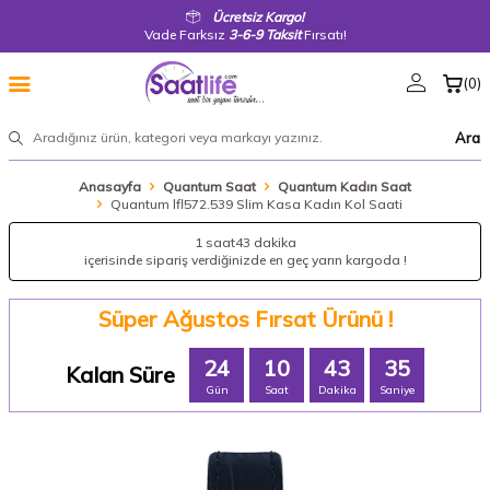
Ücretsiz Kargo!
Vade Farksız
3-6-9 Taksit
Fırsatı!
(
0
)
Ara
Anasayfa
Quantum Saat
Quantum Kadın Saat
Quantum lfl572.539 Slim Kasa Kadın Kol Saati
1 saat
43 dakika
içerisinde sipariş verdiğinizde en geç yarın kargoda !
Süper Ağustos Fırsat Ürünü !
24
10
43
35
Kalan Süre
Gün
Saat
Dakika
Saniye