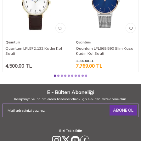
Quantum
Quantum
Quantum LFL572.132 Kadın Kol
Quantum LFL569.590 Slim Kasa
Saati
Kadın Kol Saati
8.390,00
TL
4.500,00
TL
7.769,00
TL
E - Bülten Aboneliği
Kampanya ve indirimlerden haberdar olmak için e-bültenimize abone olun.
ABONE OL
Bizi Takip Edin