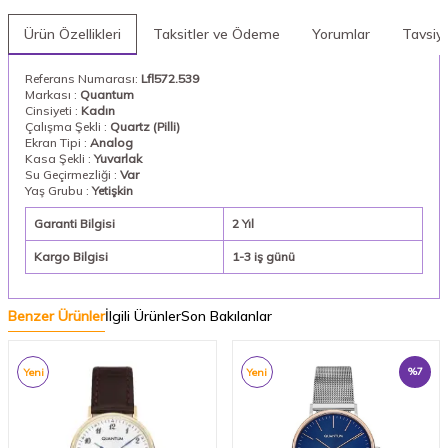
Ürün Özellikleri
Taksitler ve Ödeme
Yorumlar
Tavsiy
Referans Numarası:
Lfl572.539
Markası :
Quantum
Cinsiyeti :
Kadın
Çalışma Şekli :
Quartz (Pilli)
Ekran Tipi :
Analog
Kasa Şekli :
Yuvarlak
Su Geçirmezliği :
Var
Yaş Grubu :
Yetişkin
Garanti Bilgisi
2 Yıl
Kargo Bilgisi
1-3 iş günü
Benzer Ürünler
İlgili Ürünler
Son Bakılanlar
%
7
Yeni
Yeni