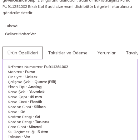
güvencesinde olup, 2 yıl garanti altındadır. Satın almak istediğiniz Puma
PU911281002 Erkek Kol Saati size resmi distribütör belgeleri ile tarafınıza
gönderilmektedir.
Tükendi
Gelince Haber Ver
Ürün Özellikleri
Taksitler ve Ödeme
Yorumlar
Tavsiy
Referans Numarası:
Pu911281002
Markası :
Puma
Cinsiyeti :
Unisex
Çalışma Şekli :
Quartz (Pilli)
Ekran Tipi :
Analog
Kasa Şekli :
Yuvarlak
Kasa Çapı :
49 mm
Kasa Cinsi :
Plastik
Kordon Cinsi :
Silikon
Kasa :
Gri
Kadran Rengi :
Gri
Kordon Rengi :
Turuncu
Cam Cinsi :
Mineral
Su Geçirmezliği :
5 Atm
Takvimi :
Var