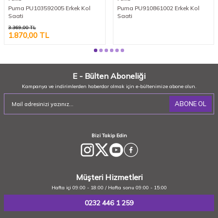
Puma PU103592005 Erkek Kol
Puma PU910861002 Erkek Kol
Saati
Saati
3.369,00
TL
1.870,00
TL
E - Bülten Aboneliği
Kampanya ve indirimlerden haberdar olmak için e-bültenimize abone olun.
ABONE OL
Bizi Takip Edin
Müşteri Hizmetleri
Hafta içi 09:00 - 18:00 / Hafta sonu 09:00 - 15:00
0232 446 1 259