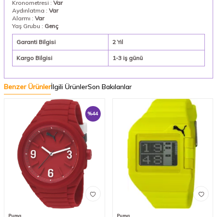
Kronometresi :
Var
Aydınlatma :
Var
Alarmı :
Var
Yaş Grubu :
Genç
Garanti Bilgisi
2 Yıl
Kargo Bilgisi
1-3 iş günü
Benzer Ürünler
İlgili Ürünler
Son Bakılanlar
%
44
Puma
Puma