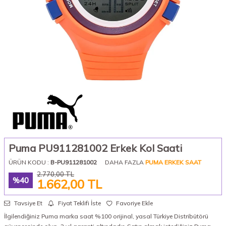
Puma PU911281002 Erkek Kol Saati
ÜRÜN KODU :
B-PU911281002
DAHA FAZLA
PUMA ERKEK SAAT
2.770,00
TL
%
40
1.662,00
TL
Tavsiye Et
Fiyat Teklifi İste
Favoriye Ekle
İlgilendiğiniz Puma marka saat %100 orijinal, yasal Türkiye Distribütörü