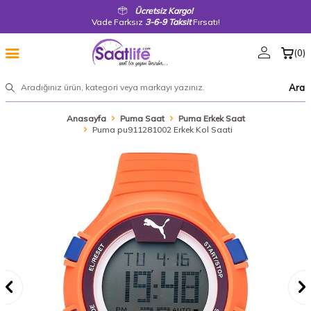
Ücretsiz Kargo!
Vade Farksız
3-6-9 Taksit
Fırsatı!
(
0
)
Ara
Anasayfa
Puma Saat
Puma Erkek Saat
Puma pu911281002 Erkek Kol Saati