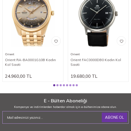
Orient
Orient
Orient RA-BA0001G10B Kadın
Orient FAC0000DB0 Kadın Kol
Kol Saati
Saati
24.960,00
TL
19.680,00
TL
E - Bülten Aboneliği
Kampanya ve indirimlerden haberdar olmak için e-bültenimize abone olun.
ABONE OL