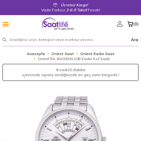
Ücretsiz Kargo!
Vade Farksız
3-6-9 Taksit
Fırsatı!
(
0
)
Ara
Anasayfa
Orient Saat
Orient Kadın Saat
Orient RA-BA0004S10B Kadın Kol Saati
8 saat
20 dakika
içerisinde sipariş verdiğinizde en geç yarın kargoda !