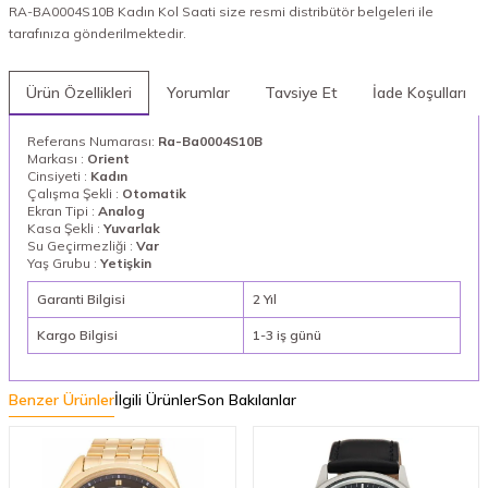
RA-BA0004S10B Kadın Kol Saati size resmi distribütör belgeleri ile
tarafınıza gönderilmektedir.
Ürün Özellikleri
Yorumlar
Tavsiye Et
İade Koşulları
Referans Numarası:
Ra-Ba0004S10B
Markası :
Orient
Cinsiyeti :
Kadın
Çalışma Şekli :
Otomatik
Ekran Tipi :
Analog
Kasa Şekli :
Yuvarlak
Su Geçirmezliği :
Var
Yaş Grubu :
Yetişkin
Garanti Bilgisi
2 Yıl
Kargo Bilgisi
1-3 iş günü
Benzer Ürünler
İlgili Ürünler
Son Bakılanlar