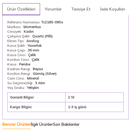
Ürün Özellikleri
Yorumlar
Tavsiye Et
İade Koşulları
Referans Numarası:
Tc218S-09Ss
Markası :
Momentus
Cinsiyeti :
Kadın
Çalışma Şekli :
Quartz (Pilli)
Ekran Tipi :
Analog
Kasa Şekli :
Yuvarlak
Kasa Çapı :
35 mm
Kasa Cinsi :
Çelik
Kordon Cinsi :
Çelik
Kasa :
Pembe
Kadran Rengi :
Beyaz
Kordon Rengi :
Gümüş (Silver)
Cam Cinsi :
Mineral
Su Geçirmezliği :
3 Atm
Yaş Grubu :
Yetişkin
Garanti Bilgisi
2 Yıl
Kargo Bilgisi
1-3 iş günü
Benzer Ürünler
İlgili Ürünler
Son Bakılanlar