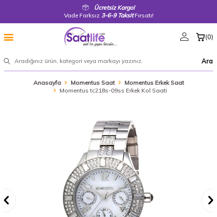
Ücretsiz Kargo!
Vade Farksız
3-6-9 Taksit
Fırsatı!
(
0
)
Ara
Anasayfa
Momentus Saat
Momentus Erkek Saat
Momentus tc218s-09ss Erkek Kol Saati