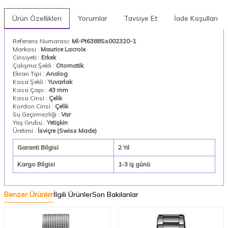
Ürün Özellikleri
Yorumlar
Tavsiye Et
İade Koşulları
Referans Numarası:
Ml-Pt6388Ss002320-1
Markası :
Maurice Lacroix
Cinsiyeti :
Erkek
Çalışma Şekli :
Otomatik
Ekran Tipi :
Analog
Kasa Şekli :
Yuvarlak
Kasa Çapı :
43 mm
Kasa Cinsi :
Çelik
Kordon Cinsi :
Çelik
Su Geçirmezliği :
Var
Yaş Grubu :
Yetişkin
Üretimi :
İsviçre (Swiss Made)
Garanti Bilgisi
2 Yıl
Kargo Bilgisi
1-3 iş günü
Benzer Ürünler
İlgili Ürünler
Son Bakılanlar