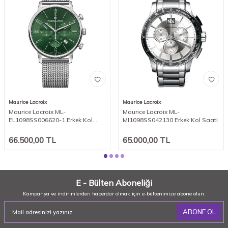
Maurice Lacroix
Maurice Lacroix
Maurice Lacroix ML-
Maurice Lacroix ML-
EL1098SS006620-1 Erkek Kol
MI1098SS042130 Erkek Kol Saati
Saati
66.500,00
TL
65.000,00
TL
E - Bülten Aboneliği
Kampanya ve indirimlerden haberdar olmak için e-bültenimize abone olun.
ABONE OL