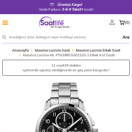
Ücretsiz Kargo!
Vade Farksız
3-6-9 Taksit
Fırsatı!
(
0
)
Ara
Anasayfa
Maurice Lacroix Saat
Maurice Lacroix Erkek Saat
Maurice Lacroix ML-PT6388SS002320-1 Erkek Kol Saati
11 saat
39 dakika
içerisinde sipariş verdiğinizde en geç yarın kargoda !