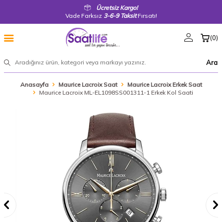
Ücretsiz Kargo!
Vade Farksız
3-6-9 Taksit
Fırsatı!
(
0
)
Ara
Anasayfa
Maurice Lacroix Saat
Maurice Lacroix Erkek Saat
Maurice Lacroix ML-EL1098SS001311-1 Erkek Kol Saati