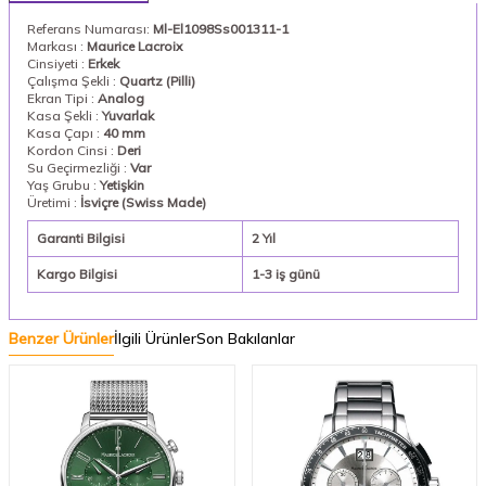
Referans Numarası:
Ml-El1098Ss001311-1
Markası :
Maurice Lacroix
Cinsiyeti :
Erkek
Çalışma Şekli :
Quartz (Pilli)
Ekran Tipi :
Analog
Kasa Şekli :
Yuvarlak
Kasa Çapı :
40 mm
Kordon Cinsi :
Deri
Su Geçirmezliği :
Var
Yaş Grubu :
Yetişkin
Üretimi :
İsviçre (Swiss Made)
Garanti Bilgisi
2 Yıl
Kargo Bilgisi
1-3 iş günü
Benzer Ürünler
İlgili Ürünler
Son Bakılanlar