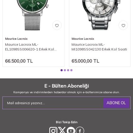
Maurice Lacroix
Maurice Lacroix
Maurice Lacroix ML-
Maurice Lacroix ML-
EL1098SS006620-1 Erkek Kol
MI1098SS042130 Erkek Kol Saati
Saati
66.500,00
TL
65.000,00
TL
E - Bülten Aboneliği
Kampanya ve indirimlerden haberdar olmak için e-bültenimize abone olun.
ABONE OL
Bizi Takip Edin