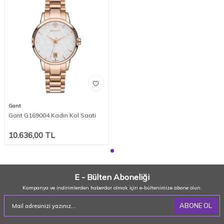
Gant
Gant G169004 Kadın Kol Saati
10.636,00
TL
E - Bülten Aboneliği
Kampanya ve indirimlerden haberdar olmak için e-bültenimize abone olun.
ABONE OL