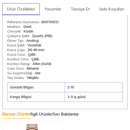
Ürün Özellikleri
Yorumlar
Tavsiye Et
İade Koşulları
Referans Numarası:
Gt073001Y
Markası :
Gant
Cinsiyeti :
Kadın
Çalışma Şekli :
Quartz (Pilli)
Ekran Tipi :
Analog
Kasa Şekli :
Yuvarlak
Kasa Çapı :
36-40 mm
Kasa Cinsi :
Çelik
Kordon Cinsi :
Çelik
Kordon Rengi :
Altın (Gold)
Cam Cinsi :
Mineral
Su Geçirmezliği :
Var
Yaş Grubu :
Yetişkin
Garanti Bilgisi
2 Yıl
Kargo Bilgisi
1-3 iş günü
Benzer Ürünler
İlgili Ürünler
Son Bakılanlar