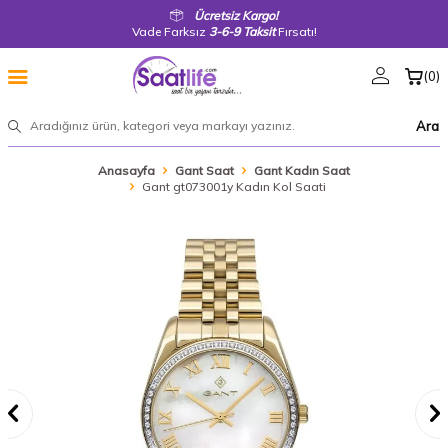
Ücretsiz Kargo!
Vade Farksız
3-6-9 Taksit
Fırsatı!
(
0
)
Ara
Anasayfa
Gant Saat
Gant Kadın Saat
Gant gt073001y Kadın Kol Saati