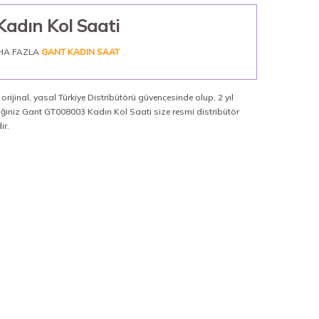
adın Kol Saati
HA FAZLA
GANT KADIN SAAT
rijinal, yasal Türkiye Distribütörü güvencesinde olup, 2 yıl
diğiniz Gant GT008003 Kadın Kol Saati size resmi distribütör
ir.