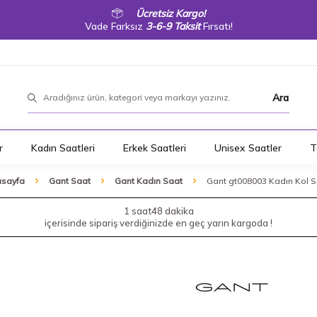
Ücretsiz Kargo!
Vade Farksız
3-6-9 Taksit
Fırsatı!
Ara
r
Kadın Saatleri
Erkek Saatleri
Unisex Saatler
T
sayfa
Gant Saat
Gant Kadın Saat
Gant gt008003 Kadın Kol S
1 saat
48 dakika
içerisinde sipariş verdiğinizde en geç yarın kargoda !