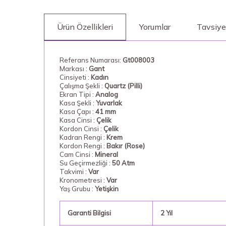
Ürün Özellikleri
Yorumlar
Tavsiye
Referans Numarası:
Gt008003
Markası :
Gant
Cinsiyeti :
Kadın
Çalışma Şekli :
Quartz (Pilli)
Ekran Tipi :
Analog
Kasa Şekli :
Yuvarlak
Kasa Çapı :
41 mm
Kasa Cinsi :
Çelik
Kordon Cinsi :
Çelik
Kadran Rengi :
Krem
Kordon Rengi :
Bakır (Rose)
Cam Cinsi :
Mineral
Su Geçirmezliği :
50 Atm
Takvimi :
Var
Kronometresi :
Var
Yaş Grubu :
Yetişkin
Garanti Bilgisi
2 Yıl