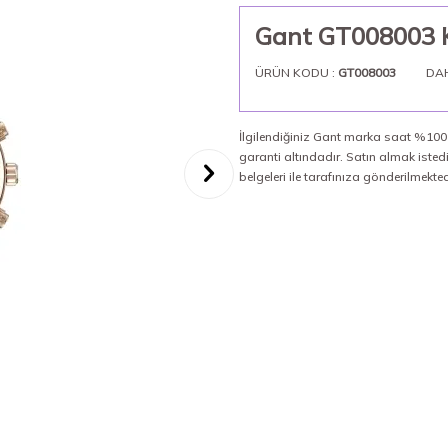
Gant GT008003 K
ÜRÜN KODU :
GT008003
DA
İlgilendiğiniz Gant marka saat %100 o
garanti altındadır. Satın almak iste
belgeleri ile tarafınıza gönderilmekted