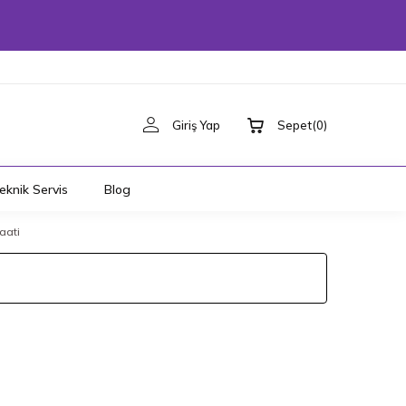
Giriş Yap
Sepet
(
0
)
eknik Servis
Blog
aati