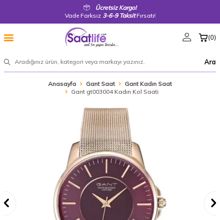
Ücretsiz Kargo!
Vade Farksız
3-6-9 Taksit
Fırsatı!
(
0
)
Ara
Anasayfa
Gant Saat
Gant Kadın Saat
Gant gt003004 Kadın Kol Saati