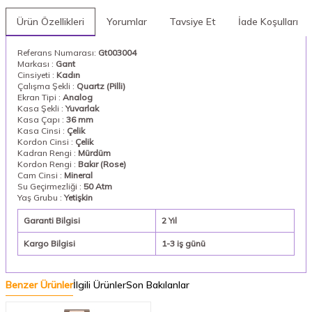
Ürün Özellikleri
Yorumlar
Tavsiye Et
İade Koşulları
Referans Numarası:
Gt003004
Markası :
Gant
Cinsiyeti :
Kadın
Çalışma Şekli :
Quartz (Pilli)
Ekran Tipi :
Analog
Kasa Şekli :
Yuvarlak
Kasa Çapı :
36 mm
Kasa Cinsi :
Çelik
Kordon Cinsi :
Çelik
Kadran Rengi :
Mürdüm
Kordon Rengi :
Bakır (Rose)
Cam Cinsi :
Mineral
Su Geçirmezliği :
50 Atm
Yaş Grubu :
Yetişkin
Garanti Bilgisi
2 Yıl
Kargo Bilgisi
1-3 iş günü
Benzer Ürünler
İlgili Ürünler
Son Bakılanlar