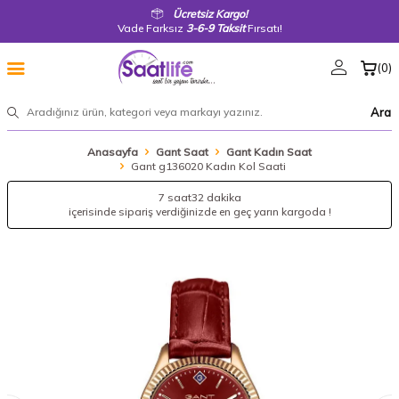
Ücretsiz Kargo!
Vade Farksız
3-6-9 Taksit
Fırsatı!
(
0
)
Ara
Anasayfa
Gant Saat
Gant Kadın Saat
Gant g136020 Kadın Kol Saati
7 saat
32 dakika
içerisinde sipariş verdiğinizde en geç yarın kargoda !