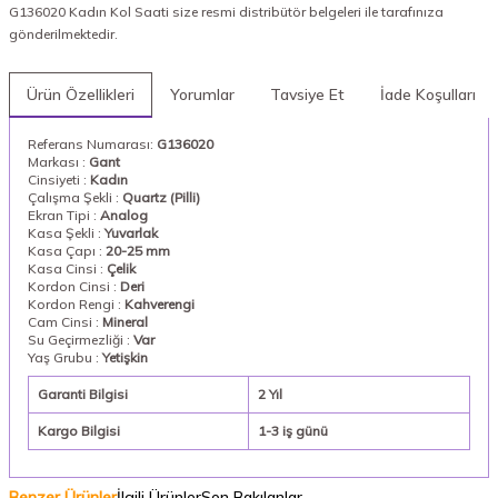
G136020 Kadın Kol Saati size resmi distribütör belgeleri ile tarafınıza
gönderilmektedir.
Ürün Özellikleri
Yorumlar
Tavsiye Et
İade Koşulları
Referans Numarası:
G136020
Markası :
Gant
Cinsiyeti :
Kadın
Çalışma Şekli :
Quartz (Pilli)
Ekran Tipi :
Analog
Kasa Şekli :
Yuvarlak
Kasa Çapı :
20-25 mm
Kasa Cinsi :
Çelik
Kordon Cinsi :
Deri
Kordon Rengi :
Kahverengi
Cam Cinsi :
Mineral
Su Geçirmezliği :
Var
Yaş Grubu :
Yetişkin
Garanti Bilgisi
2 Yıl
Kargo Bilgisi
1-3 iş günü
Benzer Ürünler
İlgili Ürünler
Son Bakılanlar