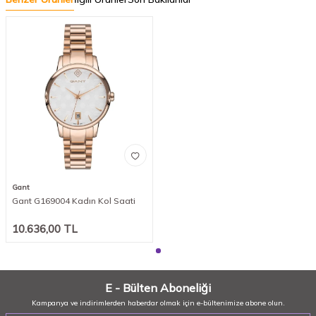
Gant
Gant G169004 Kadın Kol Saati
10.636,00
TL
E - Bülten Aboneliği
Kampanya ve indirimlerden haberdar olmak için e-bültenimize abone olun.