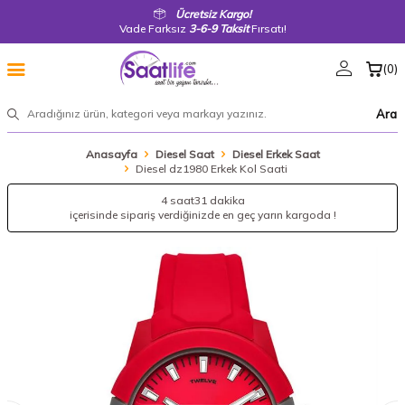
Ücretsiz Kargo!
Vade Farksız
3-6-9 Taksit
Fırsatı!
(
0
)
Ara
Anasayfa
Diesel Saat
Diesel Erkek Saat
Diesel dz1980 Erkek Kol Saati
4 saat
31 dakika
içerisinde sipariş verdiğinizde en geç yarın kargoda !