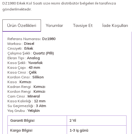
DZ1980 Erkek Kol Saati size resmi distribütör belgeleri ile tarafınıza
gönderilmektedir.
Ürün Özellikleri
Yorumlar
Tavsiye Et
İade Koşulları
Referans Numarası:
Dz1980
Markası :
Diesel
Cinsiyeti :
Erkek
Çalışma Şekli :
Quartz (Pilli)
Ekran Tipi :
Analog
Kasa Şekli :
Yuvarlak
Kasa Çapı :
43 mm
Kasa Cinsi :
Çelik
Kordon Cinsi :
Silikon
Kasa :
Kırmızı
Kadran Rengi :
Kırmızı
Kordon Rengi :
Kırmızı
Cam Cinsi :
Mineral
Kasa Kalınlığı :
12 mm
Su Geçirmezliği :
3 Atm
Yaş Grubu :
Yetişkin
Garanti Bilgisi
2 Yıl
Kargo Bilgisi
1-3 iş günü