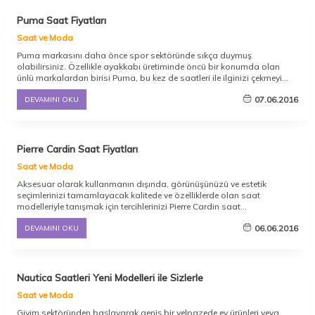
Puma Saat Fiyatları
Saat ve Moda
Puma markasını daha önce spor sektöründe sıkça duymuş
olabilirsiniz. Özellikle ayakkabı üretiminde öncü bir konumda olan
ünlü markalardan birisi Puma, bu kez de saatleri ile ilginizi çekmeyi
sürdürmektedir. Popüler bir spor markası olmakla birlikte saat
07.06.2016
DEVAMINI OKU
üretimlerine yeni soluk getirmekte olan Puma saat sayesinde modern,
genç ve dinamik saat koleksiyonlarına kavuşabilirsiniz. Normalin
dışında bir üretim anlayışına sahip olan bu marka, daha önce hiç
görmediğiniz tasarımları gerçekleştirmeyi başarmaktadır.
Pierre Cardin Saat Fiyatları
Saat ve Moda
Aksesuar olarak kullanmanın dışında, görünüşünüzü ve estetik
seçimlerinizi tamamlayacak kalitede ve özelliklerde olan saat
modelleriyle tanışmak için tercihlerinizi Pierre Cardin saat
koleksiyonlarından yana kullanabilirsiniz. Tasarımlarında sınır
06.06.2016
DEVAMINI OKU
tanımadığını vurgulayan ve yansıtan bu marka, birçok yeniliğin öncüsü
olmuştur.
Nautica Saatleri Yeni Modelleri ile Sizlerle
Saat ve Moda
Giyim sektöründen başlayarak geniş bir yelpazede ev ürünleri veya