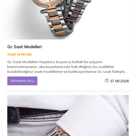
Gc Saat Modelleri
Saat ve Moda
Gc Saat Modelleri Hayatınız boyunca kaliteli bir yaşamı
benimsemişseniz, aksesuarlarınızda hak ettiğiniz bu özellikleri
bulabileceğiniz saat modellerine ve koleksiyonlarına Gc saat farkıyla
yaklaşabilirsiniz. Günümüzde bayanlar ve erkekler tarafından en çok
17.06.2016
DEVAMINI OKU
kullanılan aksesuarlardan birisi olarak