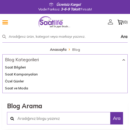
Ücretsiz Kargo!
Vade Farksız
3-6-9 Taksit
Fırsatı!
(
0
)
Ara
Anasayfa
Blog
Blog Kategorileri
Saat Bilgileri
Saat Kampanyaları
Özel Günler
Saat ve Moda
Blog Arama
Ara