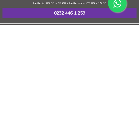
Hafta içi 09:00 - 18:00 / Hafta sonu 09:00 - 15:00
0232 446 1 259
Kurumsal
Üye
Önemli Bilgiler
Hızlı Erişim
Adres
Copyright © 2026 Saatlife.com Tüm Hakkı Saklıdır.
T
-Soft
E-Ticaret
Sistemleriyle Hazırlanmıştır.