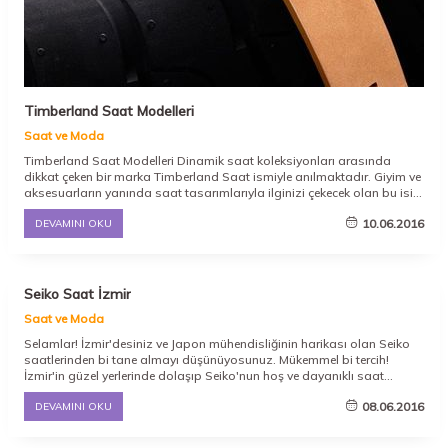
Timberland Saat Modelleri
Saat ve Moda
Timberland Saat Modelleri Dinamik saat koleksiyonları arasında
dikkat çeken bir marka Timberland Saat ismiyle anılmaktadır. Giyim ve
aksesuarların yanında saat tasarımlarıyla ilginizi çekecek olan bu isim
hem kadınlar, hem de erkekler tarafından tercih edilmektedir.
10.06.2016
DEVAMINI OKU
Ruhunuzu ve renkli kişiliğinizi
Seiko Saat İzmir
Saat ve Moda
Selamlar! İzmir'desiniz ve Japon mühendisliğinin harikası olan Seiko
saatlerinden bi tane almayı düşünüyosunuz. Mükemmel bi tercih!
İzmir'in güzel yerlerinde dolaşıp Seiko'nun hoş ve dayanıklı saat
modellerini keşfetmek çok keyifli olacak.
08.06.2016
DEVAMINI OKU