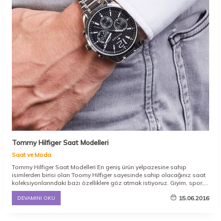
Tommy Hilfiger Saat Modelleri
Saat ve Moda
Tommy Hilfiger Saat Modelleri En geniş ürün yelpazesine sahip
isimlerden birisi olan Toomy Hilfiger sayesinde sahip olacağınız saat
koleksiyonlarındaki bazı özelliklere göz atmak istiyoruz. Giyim, spor,
aksesuar veya tekstil sektörlerine yön vermeyi başaran, adından sıkça
15.06.2016
DEVAMINI OKU
söz ettiren ve hem erkeklerin, hem de