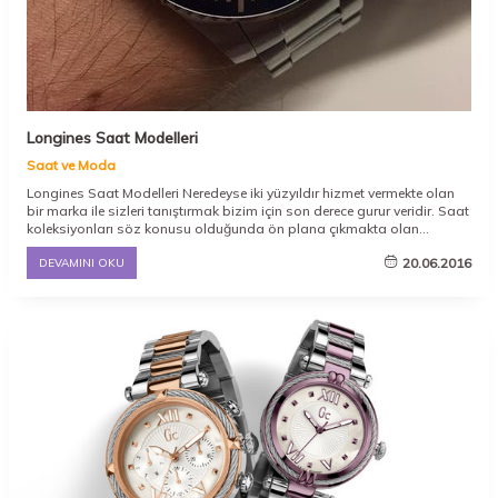
Longines Saat Modelleri
Saat ve Moda
Longines Saat Modelleri Neredeyse iki yüzyıldır hizmet vermekte olan
bir marka ile sizleri tanıştırmak bizim için son derece gurur veridir. Saat
koleksiyonları söz konusu olduğunda ön plana çıkmakta olan
Longines saat markasının kuruluş yeri İsviçre’dir. Auguste Agassiz
20.06.2016
DEVAMINI OKU
tarafından çıkarılan bu