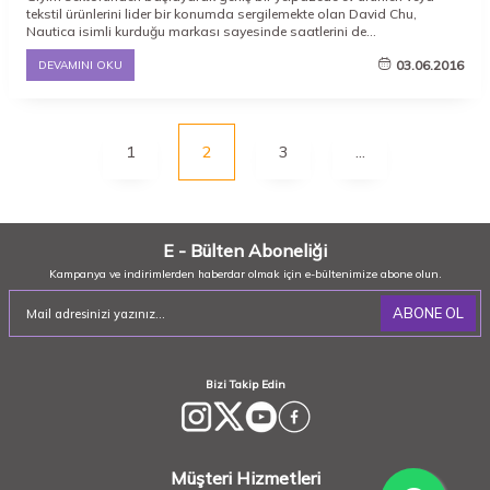
tekstil ürünlerini lider bir konumda sergilemekte olan David Chu,
Nautica isimli kurduğu markası sayesinde saatlerini de
sergilemektedir. Spor ve deniz havasına uyumlu modern ve şık bir
03.06.2016
DEVAMINI OKU
tarza sahip saatlerini sizlere yıllardır sunmaya devam etmektedir.
1
2
3
…
E - Bülten Aboneliği
Kampanya ve indirimlerden haberdar olmak için e-bültenimize abone olun.
ABONE OL
Bizi Takip Edin
Müşteri Hizmetleri